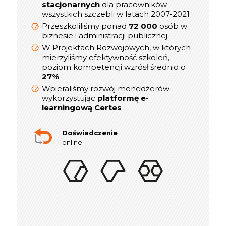
Menedżerskiej w latach 2019-2021
stacjonarnych
dla pracowników
prezesów,
wszystkich szczebli w latach 2007-2021
800
Przeszkoliliśmy ponad
dyrektorów, menedżerów i
Przeszkoliliśmy ponad
72 000
osób w
kierowników
biznesie i administracji publicznej
W Projektach Rozwojowych, w których
W Projektach Rozwojowych, w których
mierzyliśmy efektywność szkoleń,
mierzyliśmy efektywność szkoleń,
poziom kompetencji wzrósł średnio o
poziom kompetencji wzrósł średnio o
27%
27%
Wpieraliśmy rozwój menedżerów
Wpieraliśmy rozwój menedżerów
platformę e-
wykorzystując
wykorzystując
platformę e-
learningową Certes
learningową Certes
W lata 2019-2021 realizowaliśmy ponad
indywidualnych sesji rozwojowych
300
Doświadczenie
online dla Menedżerów i Dyrektorów
online
Doświadczenie
w szkoleniach stacjonarnych