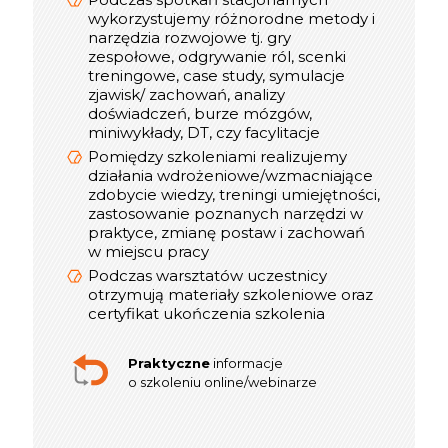
do dyspozycji uczestników jest
wykorzystujemy różnorodne metody i
konsultant, który dba o jakość
narzędzia rozwojowe tj. gry
szkolenia
zespołowe, odgrywanie ról, scenki
Optymalna liczba Uczestników w
treningowe, case study, symulacje
interaktywnym szkoleniu online to 12
zjawisk/ zachowań, analizy
osób, w webinarze do 300
doświadczeń, burze mózgów,
miniwykłady, DT, czy facylitacje
Pomiędzy szkoleniami realizujemy
informacje
Praktyczne
działania wdrożeniowe/wzmacniające
o szkoleniu stacjonarnym
zdobycie wiedzy, treningi umiejętności,
zastosowanie poznanych narzędzi w
praktyce, zmianę postaw i zachowań
w miejscu pracy
Podczas warsztatów uczestnicy
otrzymują materiały szkoleniowe oraz
certyfikat ukończenia szkolenia
Praktyczne
informacje
o szkoleniu online/webinarze