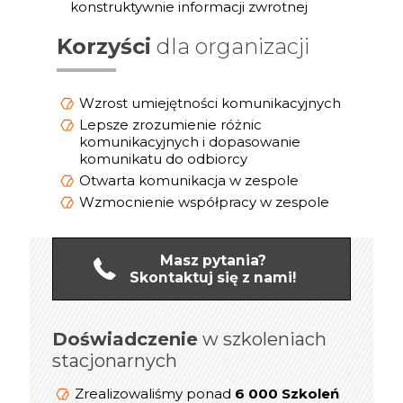
konstruktywnie informacji zwrotnej
Korzyści
dla organizacji
Wzrost umiejętności komunikacyjnych
Lepsze zrozumienie różnic
komunikacyjnych i dopasowanie
komunikatu do odbiorcy
Otwarta komunikacja w zespole
Wzmocnienie współpracy w zespole
Masz pytania?
Skontaktuj się z nami!
Doświadczenie
online
w szkoleniach
Doświadczenie
stacjonarnych
1 200 Szkoleń
Zrealizowaliśmy ponad
dla kadry
online/Webinarów
Zrealizowaliśmy ponad
6 000 Szkoleń