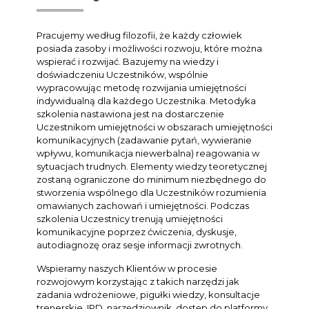
Pracujemy według filozofii, że każdy człowiek
posiada zasoby i możliwości rozwoju, które można
wspierać i rozwijać. Bazujemy na wiedzy i
doświadczeniu Uczestników, wspólnie
wypracowując metodę rozwijania umiejętności
indywidualną dla każdego Uczestnika. Metodyka
szkolenia nastawiona jest na dostarczenie
Uczestnikom umiejętności w obszarach umiejętności
komunikacyjnych (zadawanie pytań, wywieranie
wpływu, komunikacja niewerbalna) reagowania w
sytuacjach trudnych. Elementy wiedzy teoretycznej
zostaną ograniczone do minimum niezbędnego do
stworzenia wspólnego dla Uczestników rozumienia
omawianych zachowań i umiejętności. Podczas
szkolenia Uczestnicy trenują umiejętności
komunikacyjne poprzez ćwiczenia, dyskusje,
autodiagnozę oraz sesje informacji zwrotnych.
Wspieramy naszych Klientów w procesie
rozwojowym korzystając z takich narzędzi jak
zadania wdrożeniowe, pigułki wiedzy, konsultacje
trenerskie, IPD, narzędziownik, dostęp do platformy