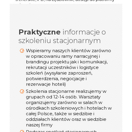
e-learning Certes, czy one pager.
Praktyczne
informacje o
informacje o
Praktyczne
szkoleniu stacjonarnym
szkoleniu online/webinarze
Dostosowujemy technologię transmisji
Wspieramy naszych klientów zarówno
video (Zoom, Microsoft Teams, Cisco
w opracowaniu ramy narracyjnej i
Webex, Google Meet) do możliwości
brandingu projektu jak i komunikacji,
rekrutacji uczestników i logistyce
naszych Klientów
szkoleń (wysyłanie zaproszeń,
Podczas spotkań online korzystamy z
potwierdzenia, negocjacje i
takich narzędzi jak: Mentimeter, Miro,
rezerwacje hoteli)
Mural, Padlet, Jambord
Szkolenia stacjonarne realizujemy w
Mamy duże doświadczenie w realizacji
grupach od 12-14 osób. Warsztaty
szkoleń online - pierwsze działania
organizujemy zarówno w salach w
rozpoczęliśmy w 2019 roku
ośrodkach szkoleniowych i hotelach w
Podczas szkoleń online uczestnicy
całej Polsce, także w siedzibie i
otrzymują materiały w wersji pdf, oraz
oddziałach klientów oraz w siedzibie
certyfikat online
naszej firmy
W trakcie realizacji spotkania online
Podczas spotkań stacjonarnych