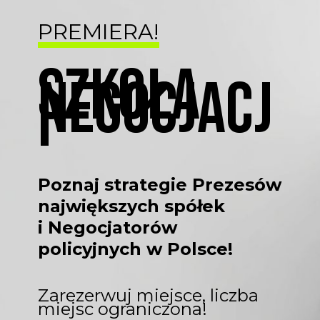
PREMIERA!
SZKOŁA
NEGOCJACJ
I
Poznaj strategie Prezesów
największych spółek
i Negocjatorów
policyjnych w Polsce!
Zarezerwuj miejsce, liczba
miejsc ograniczona!