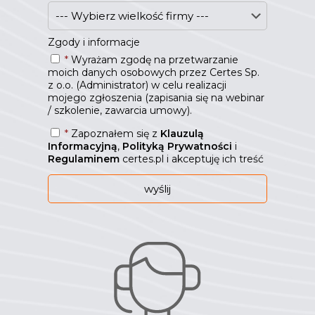
Zgody i informacje
*
Wyrażam zgodę na przetwarzanie
moich danych osobowych przez Certes Sp.
z o.o. (Administrator) w celu realizacji
mojego zgłoszenia (zapisania się na webinar
/ szkolenie, zawarcia umowy).
*
Zapoznałem się z
Klauzulą
Informacyjną
,
Polityką Prywatności
i
Regulaminem
certes.pl i akceptuję ich treść
W
e
b
s
i
t
e