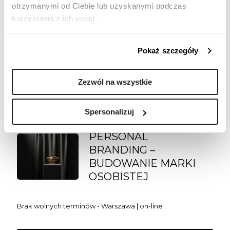
PODEJŚCIA I METODY
otrzymanymi od Ciebie lub uzyskanymi podczas
TWÓRCZEGO
korzystania z ich usług.
MYŚLENIA
Pokaż szczegóły
Brak wolnych terminów - Warszawa | on-line
Zezwól na wszystkie
Zapisz się
Spersonalizuj
PERSONAL
BRANDING –
BUDOWANIE MARKI
OSOBISTEJ
Brak wolnych terminów - Warszawa | on-line