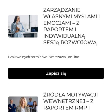
ZARZĄDZANIE
WŁASNYMI MYŚLAMI I
EMOCJAMI – Z
RAPORTEM I
INDYWIDUALNĄ
SESJĄ ROZWOJOWĄ
Brak wolnych terminów - Warszawa | on-line
Zapisz się
ŹRÓDŁA MOTYWACJI
WEWNĘTRZNEJ – Z
RAPORTEM RMP I