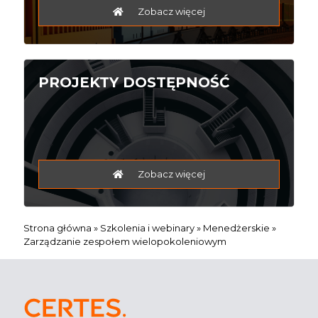
Zobacz więcej
PROJEKTY DOSTĘPNOŚĆ
Zobacz więcej
Strona główna
»
Szkolenia i webinary
»
Menedżerskie
»
Zarządzanie zespołem wielopokoleniowym