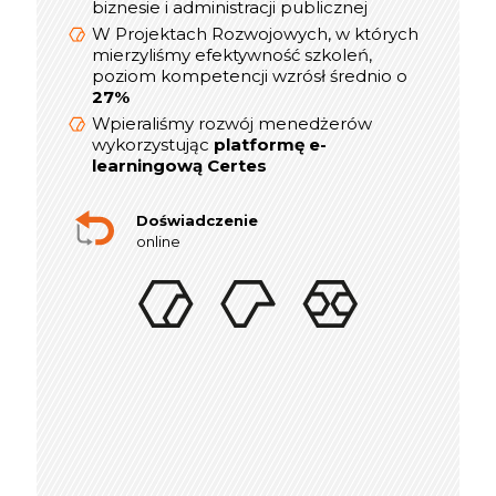
kierowników
biznesie i administracji publicznej
W Projektach Rozwojowych, w których
W Projektach Rozwojowych, w których
mierzyliśmy efektywność szkoleń,
mierzyliśmy efektywność szkoleń,
poziom kompetencji wzrósł średnio o
poziom kompetencji wzrósł średnio o
27%
27%
Wpieraliśmy rozwój menedżerów
Wpieraliśmy rozwój menedżerów
platformę e-
wykorzystując
wykorzystując
platformę e-
learningową Certes
learningową Certes
W lata 2019-2021 realizowaliśmy ponad
indywidualnych sesji rozwojowych
300
Doświadczenie
online dla Menedżerów i Dyrektorów
online
Doświadczenie
w szkoleniach stacjonarnych