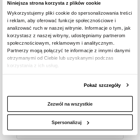
Niniejsza strona korzysta z plików cookie
*
Twoje imię i nazwisko
Wykorzystujemy pliki cookie do spersonalizowania treści
i reklam, aby oferować funkcje społecznościowe i
analizować ruch w naszej witrynie. Informacje o tym, jak
korzystasz z naszej witryny, udostępniamy partnerom
*
Telefon kontaktowy
społecznościowym, reklamowym i analitycznym.
Partnerzy mogą połączyć te informacje z innymi danymi
otrzymanymi od Ciebie lub uzyskanymi podczas
korzystania z ich usług.
*
Adres email
Pokaż szczegóły
Stanowisko z wizytówki
Zezwól na wszystkie
Poziom stanowiska
Spersonalizuj