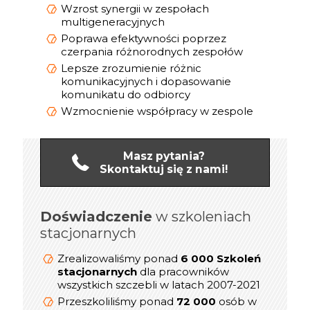
Wzrost synergii w zespołach
multigeneracyjnych
Poprawa efektywności poprzez
czerpania różnorodnych zespołów
Lepsze zrozumienie różnic
komunikacyjnych i dopasowanie
komunikatu do odbiorcy
Wzmocnienie współpracy w zespole
Masz pytania?
Skontaktuj się z nami!
Doświadczenie
online
w szkoleniach
Doświadczenie
stacjonarnych
1 200 Szkoleń
Zrealizowaliśmy ponad
dla kadry
online/Webinarów
Zrealizowaliśmy ponad
6 000 Szkoleń
Menedżerskiej w latach 2019-2021
stacjonarnych
dla pracowników
prezesów,
wszystkich szczebli w latach 2007-2021
800
Przeszkoliliśmy ponad
dyrektorów, menedżerów i
Przeszkoliliśmy ponad
72 000
osób w