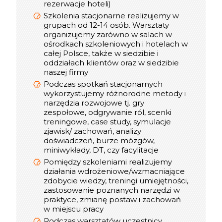
rezerwacje hoteli)
Mural, Padlet, Jambord
Szkolenia stacjonarne realizujemy w
Mamy duże doświadczenie w realizacji
grupach od 12-14 osób. Warsztaty
szkoleń online - pierwsze działania
organizujemy zarówno w salach w
rozpoczęliśmy w 2019 roku
ośrodkach szkoleniowych i hotelach w
Podczas szkoleń online uczestnicy
całej Polsce, także w siedzibie i
otrzymują materiały w wersji pdf, oraz
oddziałach klientów oraz w siedzibie
certyfikat online
naszej firmy
W trakcie realizacji spotkania online
Podczas spotkań stacjonarnych
do dyspozycji uczestników jest
wykorzystujemy różnorodne metody i
konsultant, który dba o jakość
narzędzia rozwojowe tj. gry
szkolenia
zespołowe, odgrywanie ról, scenki
Optymalna liczba Uczestników w
treningowe, case study, symulacje
interaktywnym szkoleniu online to 12
zjawisk/ zachowań, analizy
osób, w webinarze do 300
doświadczeń, burze mózgów,
miniwykłady, DT, czy facylitacje
Pomiędzy szkoleniami realizujemy
informacje
Praktyczne
działania wdrożeniowe/wzmacniające
o szkoleniu stacjonarnym
zdobycie wiedzy, treningi umiejętności,
zastosowanie poznanych narzędzi w
praktyce, zmianę postaw i zachowań
w miejscu pracy
Podczas warsztatów uczestnicy