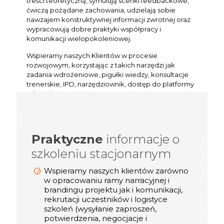
treści teoretyczną, symulują scenki feedbackowe,
ćwiczą pożądane zachowania, udzielają sobie
nawzajem konstruktywnej informacji zwrotnej oraz
wypracowują dobre praktyki współpracy i
komunikacji wielopokoleniowej.
Wspieramy naszych Klientów w procesie
rozwojowym, korzystając z takich narzędzi jak
zadania wdrożeniowe, pigułki wiedzy, konsultacje
trenerskie, IPD, narzędziownik, dostęp do platformy
e-learning Certes, czy one pager.
Praktyczne
informacje o
informacje o
Praktyczne
szkoleniu stacjonarnym
szkoleniu online/webinarze
Dostosowujemy technologię transmisji
Wspieramy naszych klientów zarówno
video (Zoom, Microsoft Teams, Cisco
w opracowaniu ramy narracyjnej i
Webex, Google Meet) do możliwości
brandingu projektu jak i komunikacji,
rekrutacji uczestników i logistyce
naszych Klientów
szkoleń (wysyłanie zaproszeń,
Podczas spotkań online korzystamy z
potwierdzenia, negocjacje i
takich narzędzi jak: Mentimeter, Miro,