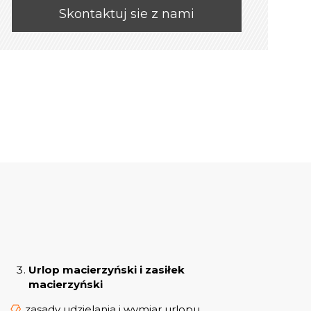
Skontaktuj sie z nami
Urlop macierzyński i zasiłek
macierzyński
zasady udzielania i wymiar urlopu