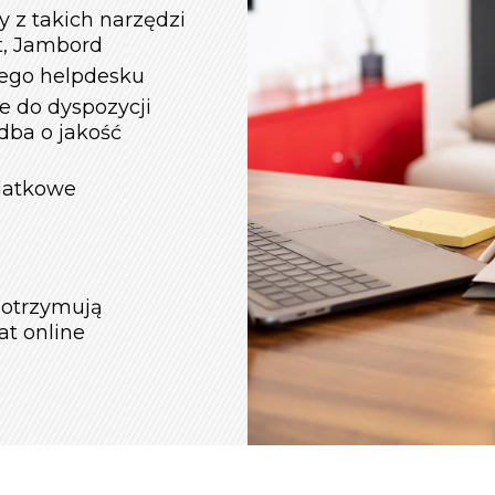
 z takich narzędzi
et, Jambord
zego helpdesku
ne do dyspozycji
 dba o jakość
odatkowe
 otrzymują
at online