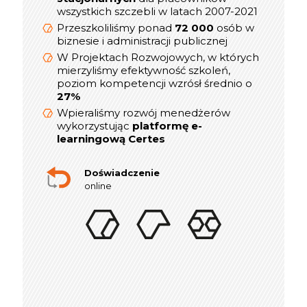
prezesów,
wszystkich szczebli w latach 2007-2021
800
Przeszkoliliśmy ponad
dyrektorów, menedżerów i
Przeszkoliliśmy ponad
72 000
osób w
kierowników
biznesie i administracji publicznej
W Projektach Rozwojowych, w których
W Projektach Rozwojowych, w których
mierzyliśmy efektywność szkoleń,
mierzyliśmy efektywność szkoleń,
poziom kompetencji wzrósł średnio o
poziom kompetencji wzrósł średnio o
27%
27%
Wpieraliśmy rozwój menedżerów
Wpieraliśmy rozwój menedżerów
platformę e-
wykorzystując
wykorzystując
platformę e-
learningową Certes
learningową Certes
W lata 2019-2021 realizowaliśmy ponad
indywidualnych sesji rozwojowych
300
Doświadczenie
online dla Menedżerów i Dyrektorów
online
Doświadczenie
w szkoleniach stacjonarnych