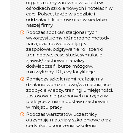
organizujemy zarówno w salach w
rozpoczęliśmy w 2019 roku
ośrodkach szkoleniowych i hotelach w
Podczas szkoleń online uczestnicy
całej Polsce, także w siedzibie i
otrzymują materiały w wersji pdf, oraz
oddziałach klientów oraz w siedzibie
certyfikat online
naszej firmy
W trakcie realizacji spotkania online
Podczas spotkań stacjonarnych
do dyspozycji uczestników jest
wykorzystujemy różnorodne metody i
konsultant, który dba o jakość
narzędzia rozwojowe tj. gry
szkolenia
zespołowe, odgrywanie ról, scenki
Optymalna liczba Uczestników w
treningowe, case study, symulacje
interaktywnym szkoleniu online to 12
zjawisk/ zachowań, analizy
osób, w webinarze do 300
doświadczeń, burze mózgów,
miniwykłady, DT, czy facylitacje
Pomiędzy szkoleniami realizujemy
informacje
Praktyczne
działania wdrożeniowe/wzmacniające
o szkoleniu stacjonarnym
zdobycie wiedzy, treningi umiejętności,
zastosowanie poznanych narzędzi w
praktyce, zmianę postaw i zachowań
w miejscu pracy
Podczas warsztatów uczestnicy
otrzymują materiały szkoleniowe oraz
certyfikat ukończenia szkolenia