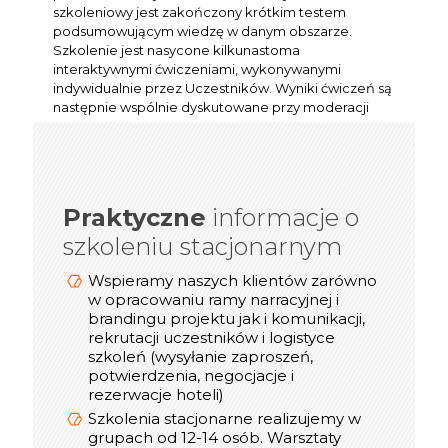
szkoleniowy jest zakończony krótkim testem
podsumowującym wiedzę w danym obszarze.
Szkolenie jest nasycone kilkunastoma
interaktywnymi ćwiczeniami, wykonywanymi
indywidualnie przez Uczestników. Wyniki ćwiczeń są
następnie wspólnie dyskutowane przy moderacji
przez Trenera.
Praktyczne
informacje o
informacje o
Praktyczne
szkoleniu stacjonarnym
szkoleniu online/webinarze
Dostosowujemy technologię transmisji
Wspieramy naszych klientów zarówno
video (Zoom, Microsoft Teams, Cisco
w opracowaniu ramy narracyjnej i
Webex, Google Meet) do możliwości
brandingu projektu jak i komunikacji,
rekrutacji uczestników i logistyce
naszych Klientów
szkoleń (wysyłanie zaproszeń,
Podczas spotkań online korzystamy z
potwierdzenia, negocjacje i
takich narzędzi jak: Mentimeter, Miro,
rezerwacje hoteli)
Mural, Padlet, Jambord
Szkolenia stacjonarne realizujemy w
Mamy duże doświadczenie w realizacji
grupach od 12-14 osób. Warsztaty
szkoleń online - pierwsze działania