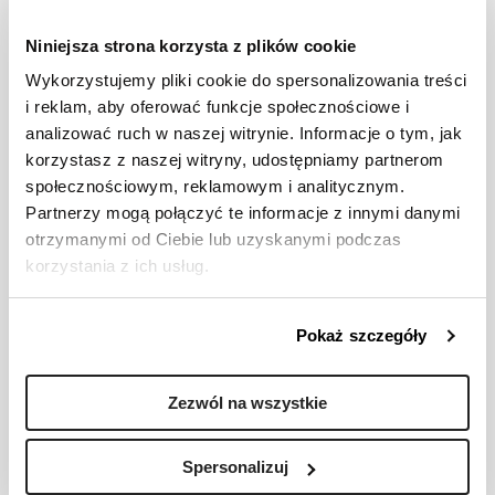
Stanowisko z wizytówki
Niniejsza strona korzysta z plików cookie
Wykorzystujemy pliki cookie do spersonalizowania treści
i reklam, aby oferować funkcje społecznościowe i
Poziom stanowiska
analizować ruch w naszej witrynie. Informacje o tym, jak
korzystasz z naszej witryny, udostępniamy partnerom
społecznościowym, reklamowym i analitycznym.
Twój obszar w organizacji
Partnerzy mogą połączyć te informacje z innymi danymi
otrzymanymi od Ciebie lub uzyskanymi podczas
korzystania z ich usług.
*
Nazwa firmy, którą reprezentujesz
Pokaż szczegóły
*
Wielkość firmy
Zezwól na wszystkie
Spersonalizuj
Zgody i informacje