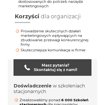
dostosowanych do potrzeb narzędzi
marketingowych
Korzyści
dla organizacji
Prowadzenie skutecznych działań
marketingowych wpływających na
zbudowanie przewagi konkurencyjnej
firmy
Skuteczniejsza komunikacja w firmie
Masz pytania?
Skontaktuj się z nami!
Doświadczenie
online
w szkoleniach
Doświadczenie
stacjonarnych
1 200 Szkoleń
Zrealizowaliśmy ponad
dla kadry
online/Webinarów
Zrealizowaliśmy ponad
6 000 Szkoleń
Menedżerskiej w latach 2019-2021
stacjonarnych
dla pracowników