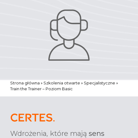
i
t
e
Strona główna
»
Szkolenia otwarte
»
Specjalistyczne
»
Train the Trainer – Poziom Basic
Wdrożenia, które mają
sens