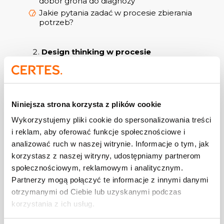
dobór grona do diagnozy
Jakie pytania zadać w procesie zbierania
potrzeb?
Design thinking w procesie
projektowania szkoleń
myślenie projektowe i projektowanie
szkoleń z wykorzystaniem najlepszych
praktyk z obszaru DT
Niniejsza strona korzysta z plików cookie
tworzenie persony,
Wykorzystujemy pliki cookie do spersonalizowania treści
diagnoza potrzeb,
i reklam, aby oferować funkcje społecznościowe i
generowanie rozwiązań
analizować ruch w naszej witrynie. Informacje o tym, jak
korzystasz z naszej witryny, udostępniamy partnerom
społecznościowym, reklamowym i analitycznym.
Partnerzy mogą połączyć te informacje z innymi danymi
Jawne i ukryte potrzeby odbiorców,
otrzymanymi od Ciebie lub uzyskanymi podczas
uczestników
korzystania z ich usług.
Potrzeby psychologiczne odbiorców i
uczestników.