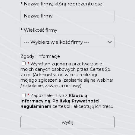
*
Nazwa firmy, którą reprezentujesz
*
Wielkość firmy
Zgody i informacje
*
Wyrażam zgodę na przetwarzanie
moich danych osobowych przez Certes Sp.
z o.o. (Administrator) w celu realizacji
mojego zgłoszenia (zapisania się na webinar
/ szkolenie, zawarcia umowy).
*
Zapoznałem się z
Klauzulą
Informacyjną
,
Polityką Prywatności
i
Regulaminem
certes.pl i akceptuję ich treść
W
e
b
s