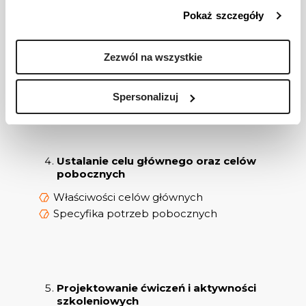
Pokaż szczegóły
Czym są potrzeby jawne?
Jak sondować potrzeby ukryte?
Przegląd technik badania potrzeb
Zezwól na wszystkie
szkoleniowych
Rozpoznawanie jawnych i ukrytych
oczekiwań grupy szkoleniowej
Spersonalizuj
Elastyczność w uwspólnianiu potrzeb
uczestników
Ustalanie celu głównego oraz celów
pobocznych
Właściwości celów głównych
Specyfika potrzeb pobocznych
Projektowanie ćwiczeń i aktywności
szkoleniowych