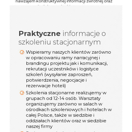
nawzajem konstruktywnej informacji zwrotnej oraz
wypracowują dobre praktyki.
Praktyczne
informacje o
informacje o
Praktyczne
szkoleniu stacjonarnym
szkoleniu online/webinarze
Dostosowujemy technologię transmisji
Wspieramy naszych klientów zarówno
video (Zoom, Microsoft Teams, Cisco
w opracowaniu ramy narracyjnej i
Webex, Google Meet) do możliwości
brandingu projektu jak i komunikacji,
rekrutacji uczestników i logistyce
naszych Klientów
szkoleń (wysyłanie zaproszeń,
Podczas spotkań online korzystamy z
potwierdzenia, negocjacje i
takich narzędzi jak: Mentimeter, Miro,
rezerwacje hoteli)
Mural, Padlet, Jambord
Szkolenia stacjonarne realizujemy w
Mamy duże doświadczenie w realizacji
grupach od 12-14 osób. Warsztaty
szkoleń online - pierwsze działania
organizujemy zarówno w salach w
rozpoczęliśmy w 2019 roku
ośrodkach szkoleniowych i hotelach w
Podczas szkoleń online uczestnicy
całej Polsce, także w siedzibie i
otrzymują materiały w wersji pdf, oraz
oddziałach klientów oraz w siedzibie
certyfikat online
naszej firmy
W trakcie realizacji spotkania online