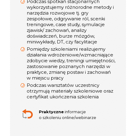
Podczas spotkań stacjonarnych
do dyspozycji uczestników jest
wykorzystujemy różnorodne metody i
konsultant, który dba o jakość
narzędzia rozwojowe tj. gry
szkolenia
zespołowe, odgrywanie ról, scenki
Optymalna liczba Uczestników w
treningowe, case study, symulacje
interaktywnym szkoleniu online to 12
zjawisk/ zachowań, analizy
osób, w webinarze do 300
doświadczeń, burze mózgów,
miniwykłady, DT, czy facylitacje
Pomiędzy szkoleniami realizujemy
informacje
Praktyczne
działania wdrożeniowe/wzmacniające
o szkoleniu stacjonarnym
zdobycie wiedzy, treningi umiejętności,
zastosowanie poznanych narzędzi w
praktyce, zmianę postaw i zachowań
w miejscu pracy
Podczas warsztatów uczestnicy
otrzymują materiały szkoleniowe oraz
certyfikat ukończenia szkolenia
Praktyczne
informacje
o szkoleniu online/webinarze