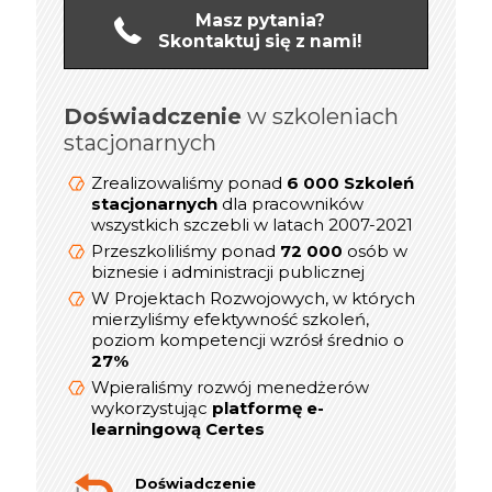
Masz pytania?
Skontaktuj się z nami!
Doświadczenie
online
w szkoleniach
Doświadczenie
stacjonarnych
1 200 Szkoleń
Zrealizowaliśmy ponad
dla kadry
online/Webinarów
Zrealizowaliśmy ponad
6 000 Szkoleń
Menedżerskiej w latach 2019-2021
stacjonarnych
dla pracowników
prezesów,
wszystkich szczebli w latach 2007-2021
800
Przeszkoliliśmy ponad
dyrektorów, menedżerów i
Przeszkoliliśmy ponad
72 000
osób w
kierowników
biznesie i administracji publicznej
W Projektach Rozwojowych, w których
W Projektach Rozwojowych, w których
mierzyliśmy efektywność szkoleń,
mierzyliśmy efektywność szkoleń,
poziom kompetencji wzrósł średnio o
poziom kompetencji wzrósł średnio o
27%
27%
Wpieraliśmy rozwój menedżerów
Wpieraliśmy rozwój menedżerów
platformę e-
wykorzystując
wykorzystując
platformę e-
learningową Certes
learningową Certes
W lata 2019-2021 realizowaliśmy ponad
indywidualnych sesji rozwojowych
300
Doświadczenie
online dla Menedżerów i Dyrektorów