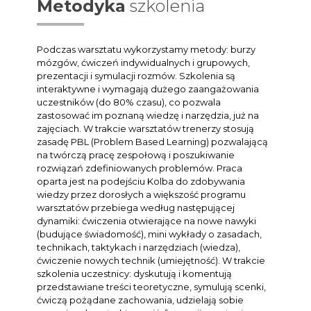
Metodyka
szkolenia
Podczas warsztatu wykorzystamy metody: burzy
mózgów, ćwiczeń indywidualnych i grupowych,
prezentacji i symulacji rozmów. Szkolenia są
interaktywne i wymagają dużego zaangażowania
uczestników (do 80% czasu), co pozwala
zastosować im poznaną wiedzę i narzędzia, już na
zajęciach. W trakcie warsztatów trenerzy stosują
zasadę PBL (Problem Based Learning) pozwalającą
na twórczą pracę zespołową i poszukiwanie
rozwiązań zdefiniowanych problemów. Praca
oparta jest na podejściu Kolba do zdobywania
wiedzy przez dorosłych a większość programu
warsztatów przebiega według następującej
dynamiki: ćwiczenia otwierające na nowe nawyki
(budujące świadomość), mini wykłady o zasadach,
technikach, taktykach i narzędziach (wiedza),
ćwiczenie nowych technik (umiejętność). W trakcie
szkolenia uczestnicy: dyskutują i komentują
przedstawiane treści teoretyczne, symulują scenki,
ćwiczą pożądane zachowania, udzielają sobie