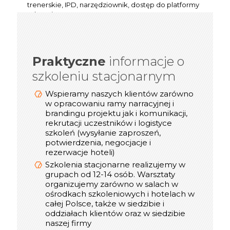
trenerskie, IPD, narzędziownik, dostęp do platformy
e-learning Certes, czy one pager.
Praktyczne
informacje o
informacje o
Praktyczne
szkoleniu stacjonarnym
szkoleniu online/webinarze
Dostosowujemy technologię transmisji
Wspieramy naszych klientów zarówno
video (Zoom, Microsoft Teams, Cisco
w opracowaniu ramy narracyjnej i
Webex, Google Meet) do możliwości
brandingu projektu jak i komunikacji,
rekrutacji uczestników i logistyce
naszych Klientów
szkoleń (wysyłanie zaproszeń,
Podczas spotkań online korzystamy z
potwierdzenia, negocjacje i
takich narzędzi jak: Mentimeter, Miro,
rezerwacje hoteli)
Mural, Padlet, Jambord
Szkolenia stacjonarne realizujemy w
Mamy duże doświadczenie w realizacji
grupach od 12-14 osób. Warsztaty
szkoleń online - pierwsze działania
organizujemy zarówno w salach w
rozpoczęliśmy w 2019 roku
ośrodkach szkoleniowych i hotelach w
Podczas szkoleń online uczestnicy
całej Polsce, także w siedzibie i
otrzymują materiały w wersji pdf, oraz
oddziałach klientów oraz w siedzibie
certyfikat online
naszej firmy