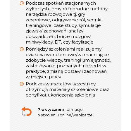
W trakcie realizacji spotkania online
Podczas spotkań stacjonarnych
do dyspozycji uczestników jest
wykorzystujemy różnorodne metody i
konsultant, który dba o jakość
narzędzia rozwojowe tj. gry
szkolenia
zespołowe, odgrywanie ról, scenki
Optymalna liczba Uczestników w
treningowe, case study, symulacje
interaktywnym szkoleniu online to 12
zjawisk/ zachowań, analizy
osób, w webinarze do 300
doświadczeń, burze mózgów,
miniwykłady, DT, czy facylitacje
Pomiędzy szkoleniami realizujemy
informacje
Praktyczne
działania wdrożeniowe/wzmacniające
o szkoleniu stacjonarnym
zdobycie wiedzy, treningi umiejętności,
zastosowanie poznanych narzędzi w
praktyce, zmianę postaw i zachowań
w miejscu pracy
Podczas warsztatów uczestnicy
otrzymują materiały szkoleniowe oraz
certyfikat ukończenia szkolenia
Praktyczne
informacje
o szkoleniu online/webinarze