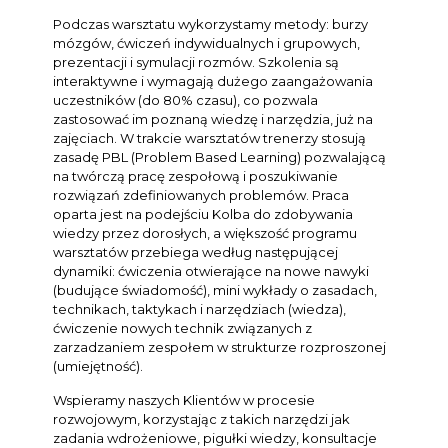
Podczas warsztatu wykorzystamy metody: burzy
mózgów, ćwiczeń indywidualnych i grupowych,
prezentacji i symulacji rozmów. Szkolenia są
interaktywne i wymagają dużego zaangażowania
uczestników (do 80% czasu), co pozwala
zastosować im poznaną wiedzę i narzędzia, już na
zajęciach. W trakcie warsztatów trenerzy stosują
zasadę PBL (Problem Based Learning) pozwalającą
na twórczą pracę zespołową i poszukiwanie
rozwiązań zdefiniowanych problemów. Praca
oparta jest na podejściu Kolba do zdobywania
wiedzy przez dorosłych, a większość programu
warsztatów przebiega według następującej
dynamiki: ćwiczenia otwierające na nowe nawyki
(budujące świadomość), mini wykłady o zasadach,
technikach, taktykach i narzędziach (wiedza),
ćwiczenie nowych technik związanych z
zarzadzaniem zespołem w strukturze rozproszonej
(umiejętność).
Wspieramy naszych Klientów w procesie
rozwojowym, korzystając z takich narzędzi jak
zadania wdrożeniowe, pigułki wiedzy, konsultacje