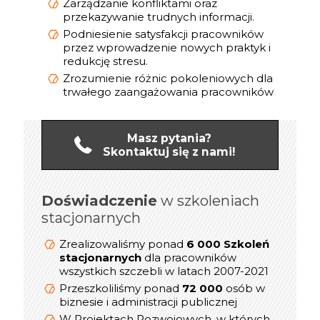
Zarządzanie konfliktami oraz
przekazywanie trudnych informacji.
Podniesienie satysfakcji pracowników
przez wprowadzenie nowych praktyk i
redukcję stresu.
Zrozumienie różnic pokoleniowych dla
trwałego zaangażowania pracowników
Masz pytania?
Skontaktuj się z nami!
Doświadczenie
online
w szkoleniach
Doświadczenie
stacjonarnych
1 200 Szkoleń
Zrealizowaliśmy ponad
dla kadry
online/Webinarów
Zrealizowaliśmy ponad
6 000 Szkoleń
Menedżerskiej w latach 2019-2021
stacjonarnych
dla pracowników
prezesów,
wszystkich szczebli w latach 2007-2021
800
Przeszkoliliśmy ponad
dyrektorów, menedżerów i
Przeszkoliliśmy ponad
72 000
osób w
kierowników
biznesie i administracji publicznej
W Projektach Rozwojowych, w których
W Projektach Rozwojowych, w których