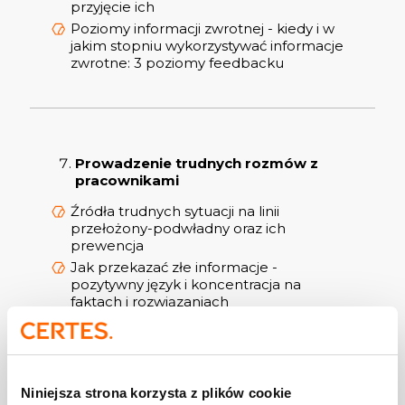
przyjęcie ich
Poziomy informacji zwrotnej - kiedy i w
jakim stopniu wykorzystywać informacje
zwrotne: 3 poziomy feedbacku
Prowadzenie trudnych rozmów z
pracownikami
Źródła trudnych sytuacji na linii
przełożony-podwładny oraz ich
prewencja
Jak przekazać złe informacje -
pozytywny język i koncentracja na
faktach i rozwiązaniach
Jak powiedzieć „nie”, gdy nie możemy się
zgodzić - elementy asertywności lidera
Radzenie sobie ze skargami i obiekcjami
ze strony pracowników - jak reagować w
Niniejsza strona korzysta z plików cookie
trudnej sytuacji, aby rozwiązać ją w jak