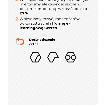
mierzyliśmy efektywność szkoleń,
mierzyliśmy efektywność szkoleń,
poziom kompetencji wzrósł średnio o
poziom kompetencji wzrósł średnio o
27%
27%
Wpieraliśmy rozwój menedżerów
Wpieraliśmy rozwój menedżerów
platformę e-
wykorzystując
wykorzystując
platformę e-
learningową Certes
learningową Certes
W lata 2019-2021 realizowaliśmy ponad
indywidualnych sesji rozwojowych
300
Doświadczenie
online dla Menedżerów i Dyrektorów
online
Doświadczenie
w szkoleniach stacjonarnych