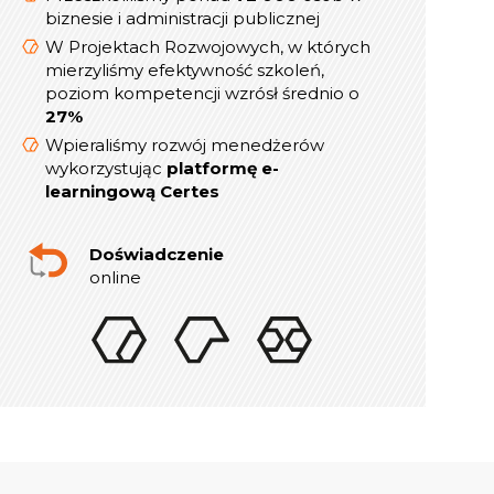
kierowników
biznesie i administracji publicznej
W Projektach Rozwojowych, w których
W Projektach Rozwojowych, w których
mierzyliśmy efektywność szkoleń,
mierzyliśmy efektywność szkoleń,
poziom kompetencji wzrósł średnio o
poziom kompetencji wzrósł średnio o
27%
27%
Wpieraliśmy rozwój menedżerów
Wpieraliśmy rozwój menedżerów
platformę e-
wykorzystując
wykorzystując
platformę e-
learningową Certes
learningową Certes
W lata 2019-2021 realizowaliśmy ponad
indywidualnych sesji rozwojowych
300
Doświadczenie
online dla Menedżerów i Dyrektorów
online
Doświadczenie
w szkoleniach stacjonarnych