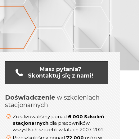
Masz pytania?
Skontaktuj się z nami!
Doświadczenie
online
w szkoleniach
Doświadczenie
stacjonarnych
1 200 Szkoleń
Zrealizowaliśmy ponad
dla kadry
online/Webinarów
Zrealizowaliśmy ponad
6 000 Szkoleń
Menedżerskiej w latach 2019-2021
stacjonarnych
dla pracowników
wszystkich szczebli w latach 2007-2021
prezesów,
800
Przeszkoliliśmy ponad
dyrektorów, menedżerów i
Przeszkoliliśmy ponad
72 000
osób w