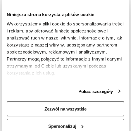
Czar, Dowodzenie, Dyscyplina, Elastyczność,
Empatia, Indywidualizacja, Integrator,
Intelekt, Komunikatywność, Kontekst,
Niniejsza strona korzysta z plików cookie
Maksymalista, Naprawianie, Odkrywczość,
Wykorzystujemy pliki cookie do spersonalizowania treści
Odpowiedzialność, Optymista, Organizator,
i reklam, aby oferować funkcje społecznościowe i
Osiąganie, Poważanie, Pryncypialność,
analizować ruch w naszej witrynie. Informacje o tym, jak
Rozwaga, Rozwijanie innych, Rywalizacja,
korzystasz z naszej witryny, udostępniamy partnerom
Strateg, Uczenie się, Ukierunkowanie, Wiara
społecznościowym, reklamowym i analitycznym.
w siebie, Wizjoner, Współzależność,
Partnerzy mogą połączyć te informacje z innymi danymi
Zbieranie, Zgodność.
otrzymanymi od Ciebie lub uzyskanymi podczas
korzystania z ich usług.
Chcesz wiedzieć więcej?
Zostaw kontakt,
Pokaż szczegóły
a odezwiemy się do Ciebie!
Zezwól na wszystkie
Pole oznaczone symbolem * jest polem
obowiązkowym
Spersonalizuj