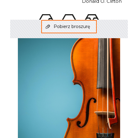
Donald O. Clifton
Pobierz broszurę