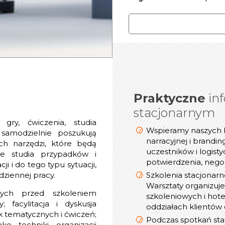
Praktyczne
infor
inf
stacjonarnym
gry, ćwiczenia, studia
Wspieramy naszych 
Dostosowujemy tech
 samodzielnie poszukują
narracyjnej i brandin
Teams, Cisco We
ych narzędzi, które będą
uczestników i logist
ie studia przypadków i
potwierdzenia, negoc
i i do tego typu sytuacji,
Podczas spotka
dziennej pracy.
Szkolenia stacjonarn
Warsztaty organizuj
Mamy duże doświadczen
nych przed szkoleniem
szkoleniowych i hotel
; facylitacja i dyskusja
oddziałach klientów 
Podczas szkoleń onli
 tematycznych i ćwiczeń;
Podczas spotkań st
ko techniki organizacji