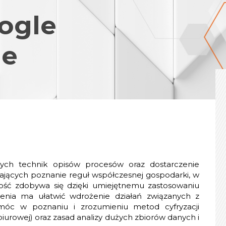
ogle
ne
nych technik opisów procesów oraz dostarczenie
iających poznanie reguł współczesnej gospodarki, w
ość zdobywa się dzięki umiejętnemu zastosowaniu
lenia ma ułatwić wdrożenie działań związanych z
móc w poznaniu i zrozumieniu metod cyfryzacji
biurowej) oraz zasad analizy dużych zbiorów danych i