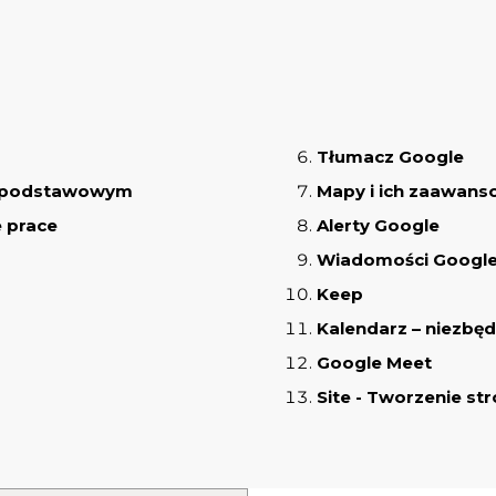
Tłumacz Google
mi podstawowym
Mapy i ich zaawans
e prace
Alerty Google
Wiadomości Googl
Keep
Kalendarz – niezbę
Google Meet
Site - Tworzenie st