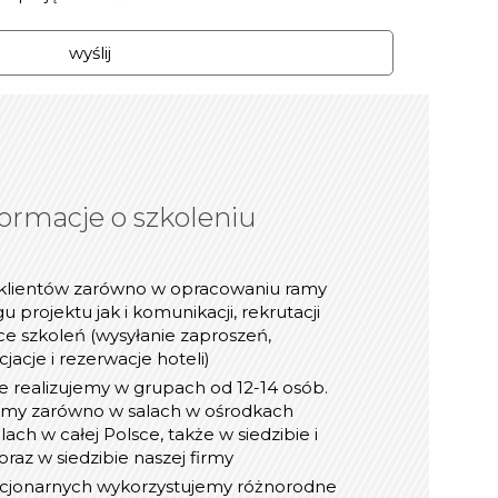
macje o szkoleniu
ormacje o szkoleniu
Praktyczne
online/webinarze
klientów zarówno w opracowaniu ramy
nologię transmisji video (Zoom, Microsoft
gu projektu jak i komunikacji, rekrutacji
bex, Google Meet) do możliwości naszych
yce szkoleń (wysyłanie zaproszeń,
Klientów
jacje i rezerwacje hoteli)
ń online korzystamy z takich narzędzi jak:
e realizujemy w grupach od 12-14 osób.
Mentimeter, Miro, Mural, Padlet, Jambord
emy zarówno w salach w ośrodkach
ie w realizacji szkoleń online - pierwsze
ach w całej Polsce, także w siedzibie i
działania rozpoczęliśmy w 2019 roku
oraz w siedzibie naszej firmy
ne uczestnicy otrzymują materiały w wersji
acjonarnych wykorzystujemy różnorodne
pdf, oraz certyfikat online