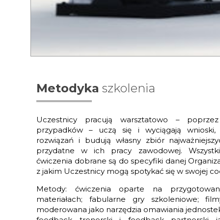
Metodyka
szkolenia
Uczestnicy pracują warsztatowo – poprzez 
przypadków – uczą się i wyciągają wnioski,
rozwiązań i budują własny zbiór najważniejsz
przydatne w ich pracy zawodowej. Wszystk
ćwiczenia dobrane są do specyfiki danej Organizacj
z jakim Uczestnicy mogą spotykać się w swojej co
Metody: ćwiczenia oparte na przygotowa
materiałach; fabularne gry szkoleniowe; filmy
moderowana jako narzędzia omawiania jednostek
feedback trenerski i feedback partnerski ja