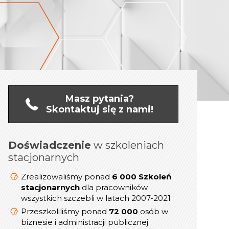
Masz pytania?
Skontaktuj się z nami!
Doświadczenie
online
w szkoleniach
Doświadczenie
stacjonarnych
1 200 Szkoleń
Zrealizowaliśmy ponad
dla kadry
online/Webinarów
Zrealizowaliśmy ponad
6 000 Szkoleń
Menedżerskiej w latach 2019-2021
stacjonarnych
dla pracowników
wszystkich szczebli w latach 2007-2021
prezesów,
800
Przeszkoliliśmy ponad
dyrektorów, menedżerów i
Przeszkoliliśmy ponad
72 000
osób w
kierowników
biznesie i administracji publicznej