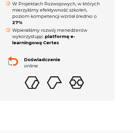
W Projektach Rozwojowych, w których
W Projektach Rozwojowych, w których
mierzyliśmy efektywność szkoleń,
mierzyliśmy efektywność szkoleń,
poziom kompetencji wzrósł średnio o
poziom kompetencji wzrósł średnio o
27%
27%
Wpieraliśmy rozwój menedżerów
Wpieraliśmy rozwój menedżerów
platformę e-
wykorzystując
wykorzystując
platformę e-
learningową Certes
learningową Certes
W lata 2019-2021 realizowaliśmy ponad
indywidualnych sesji rozwojowych
300
Doświadczenie
online dla Menedżerów i Dyrektorów
online
Doświadczenie
w szkoleniach stacjonarnych