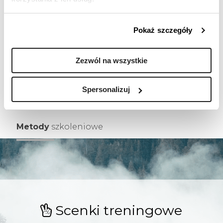
po zakończeniu szkolenia
Podczas szkoleń online
Pokaż szczegóły
uczestnicy otrzymują materiały
w wersji pdf oraz certyfikat
online
Zezwól na wszystkie
Spersonalizuj
Metody
szkoleniowe
Scenki treningowe