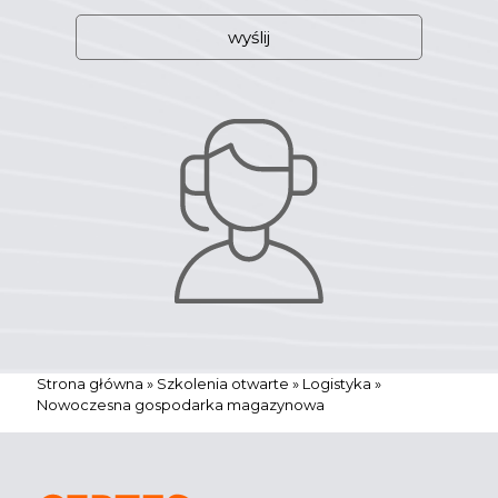
W
e
b
s
i
t
e
Strona główna
»
Szkolenia otwarte
»
Logistyka
»
Nowoczesna gospodarka magazynowa