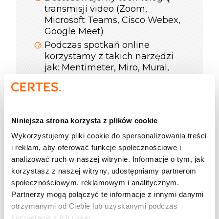
transmisji video (Zoom,
Microsoft Teams, Cisco Webex,
Google Meet)
Podczas spotkań online
korzystamy z takich narzędzi
jak: Mentimeter, Miro, Mural,
Padlet, Jambord
Instrukcja logowania i pomoc
naszego helpdesku
W trakcie realizacji spotkania
Niniejsza strona korzysta z plików cookie
online do dyspozycji
Wykorzystujemy pliki cookie do spersonalizowania treści
uczestników jest konsultant,
i reklam, aby oferować funkcje społecznościowe i
który dba o jakość szkolenia
analizować ruch w naszej witrynie. Informacje o tym, jak
Pigułki wiedzy i inne materiały
korzystasz z naszej witryny, udostępniamy partnerom
dodatkowe
społecznościowym, reklamowym i analitycznym.
Zadania poszkoleniowe
Partnerzy mogą połączyć te informacje z innymi danymi
E-mentoring z trenerem do 60
otrzymanymi od Ciebie lub uzyskanymi podczas
dni
korzystania z ich usług.