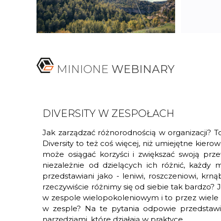
MINIONE
WEBINARY
DIVERSITY W ZESPOŁACH
Jak zarządzać różnorodnością w organizacji? To
Diversity to też coś więcej, niż umiejętne ki
może osiągać korzyści i zwiększać swoją prz
niezależnie od dzielących ich różnić, każdy
przedstawiani jako - leniwi, roszczeniowi, krn
rzeczywiście różnimy się od siebie tak bardzo?
w zespole wielopokoleniowym i to przez wiele l
w zesple? Na te pytania odpowie przedstawici
narzędziami, które działają w praktyce.