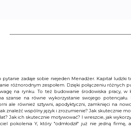
 pytanie zadaje sobie niejeden Menadżer. Kapitał ludzki 
erowanie różnorodnym zespołem. Dzięki połączeniu różnych
ewagę na rynku. To też budowanie środowiska pracy, w 
 ma szanse na równe wykorzystanie swojego potencjału.
ąbrni ale również sztywni, apodyktyczni, zamknięci na now
 Jak znaleźć wspólny język i zrozumienie? Jak skutecznie
at? Jak ich skutecznie motywować? I wreszcie, jak wykorzyst
el pokolenia Y, który "odmłodził" już nie jedną firmę, 