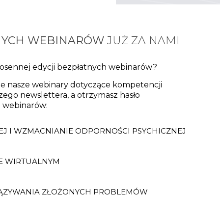
NYCH WEBINARÓW
JUŻ ZA NAMI
wiosennej edycji bezpłatnych webinarów?
kie nasze webinary dotyczące kompetencji
szego newslettera, a otrzymasz hasło
h webinarów:
EJ I WZMACNIANIE ODPORNOŚCI PSYCHICZNEJ
E WIRTUALNYM
IĄZYWANIA ZŁOŻONYCH PROBLEMÓW