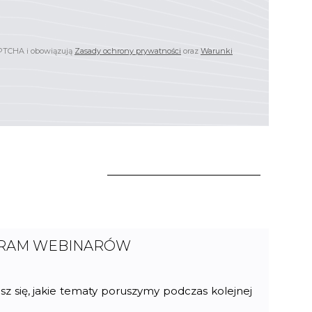
APTCHA i obowiązują
Zasady ochrony prywatności
oraz
Warunki
GRAM WEBINARÓW
sz się, jakie tematy poruszymy podczas kolejnej