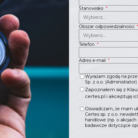
Stanowisko
*
Obszar odpowiedzialności
Telefon
*
Adres e-mail
*
Wyrażam zgodę na prze
Sp. z o.o. (Administrator
Zapoznałem się z
Klau
certes.pl i akceptuję ic
Oświadczam, że mam uko
Certes sp. z o.o. newsle
handlowe (np. o akcjach 
badawcze dotyczące opini