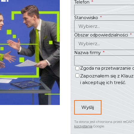
Telefon
*
Stanowisko
*
Obszar odpowiedzialności
*
Nazwa firmy
*
Zgoda na przetwarzanie
Zapoznałem się z
Klauz
i akceptuję ich treść.
Wyślij
Ta strona jest chroniona przez reCA
korzystania
Google.