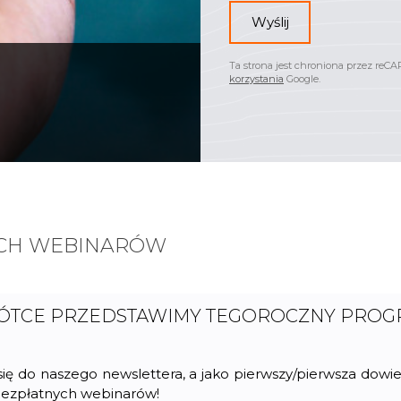
Wyślij
Ta strona jest chroniona przez reC
korzystania
Google.
CH WEBINARÓW
TCE PRZEDSTAWIMY TEGOROCZNY PRO
się do naszego newslettera, a jako pierwszy/pierwsza dowie
bezpłatnych webinarów!