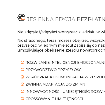
JESIENNA EDYCJA
BEZPŁAT
Nie zdążyłeś/zdążyłaś skorzystać z udziału w 
Nic straconego, teraz możesz obejrzeć wszyst
przyszłości w jednym miejscu! Zapisz się do na
umożliwiające obejrzenie sześciu nowatorskic
ROZWIJANIE INTELIGENCJI EMOCJONALN
PRZYWÓDZTWO PRZYSZŁOŚCI
WSPÓŁPRACA I KOMUNIKACJA W ZESPOL
ZWINNA ADAPTACJA DO ZMIAN
INNOWACYJNOŚĆ I UMIEJĘTNOŚĆ ROZW
CROSSOWANIE UMIEJĘTNOŚCI