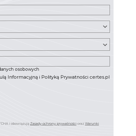
 danych osobowych
ulą Informacyjną
i
Polityką Prywatności
certes.pl
PTCHA i obowiązują
Zasady ochrony prywatności
oraz
Warunki