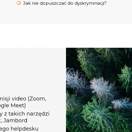
Jak nie dopuszczać do dyskryminacji?
isji video (Zoom,
ogle Meet)
 z takich narzędzi
et, Jambord
zego helpdesku