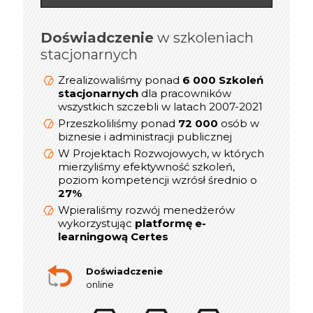
Doświadczenie
online
w szkoleniach
Doświadczenie
stacjonarnych
1 200 Szkoleń
Zrealizowaliśmy ponad
dla kadry
online/Webinarów
Zrealizowaliśmy ponad
6 000 Szkoleń
Menedżerskiej w latach 2019-2021
stacjonarnych
dla pracowników
prezesów,
wszystkich szczebli w latach 2007-2021
800
Przeszkoliliśmy ponad
dyrektorów, menedżerów i
Przeszkoliliśmy ponad
72 000
osób w
kierowników
biznesie i administracji publicznej
W Projektach Rozwojowych, w których
W Projektach Rozwojowych, w których
mierzyliśmy efektywność szkoleń,
mierzyliśmy efektywność szkoleń,
poziom kompetencji wzrósł średnio o
poziom kompetencji wzrósł średnio o
27%
27%
Wpieraliśmy rozwój menedżerów
Wpieraliśmy rozwój menedżerów
platformę e-
wykorzystując
wykorzystując
platformę e-
learningową Certes
learningową Certes
W lata 2019-2021 realizowaliśmy ponad
indywidualnych sesji rozwojowych
300
Doświadczenie
online dla Menedżerów i Dyrektorów
online
Doświadczenie