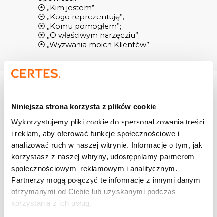
⦿ „Kim jestem”;
⦿ „Kogo reprezentuję”;
⦿ „Komu pomogłem”;
⦿ „O właściwym narzędziu”;
⦿ „Wyzwania moich Klientów”
Chcesz wiedzieć więcej?
Niniejsza strona korzysta z plików cookie
Wypełnij formularz,
Wykorzystujemy pliki cookie do spersonalizowania treści
a skontaktujemy się z Tobą!
i reklam, aby oferować funkcje społecznościowe i
analizować ruch w naszej witrynie. Informacje o tym, jak
Pole oznaczone symbolem * jest polem
korzystasz z naszej witryny, udostępniamy partnerom
obowiązkowym
społecznościowym, reklamowym i analitycznym.
*
Temat rozmowy
Partnerzy mogą połączyć te informacje z innymi danymi
otrzymanymi od Ciebie lub uzyskanymi podczas
korzystania z ich usług.