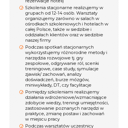
rezerwacje hoteli)
Mural, Padlet, Jambord
Szkolenia stacjonarne realizujemy w
Mamy duże doświadczenie w realizacji
grupach od 12-14 osób. Warsztaty
szkoleń online - pierwsze działania
organizujemy zarówno w salach w
rozpoczęliśmy w 2019 roku
ośrodkach szkoleniowych i hotelach w
Podczas szkoleń online uczestnicy
całej Polsce, także w siedzibie i
otrzymują materiały w wersji pdf, oraz
oddziałach klientów oraz w siedzibie
certyfikat online
naszej firmy
W trakcie realizacji spotkania online
Podczas spotkań stacjonarnych
do dyspozycji uczestników jest
wykorzystujemy różnorodne metody i
konsultant, który dba o jakość
narzędzia rozwojowe tj. gry
szkolenia
zespołowe, odgrywanie ról, scenki
Optymalna liczba Uczestników w
treningowe, case study, symulacje
interaktywnym szkoleniu online to 12
zjawisk/ zachowań, analizy
osób, w webinarze do 300
doświadczeń, burze mózgów,
miniwykłady, DT, czy facylitacje
Pomiędzy szkoleniami realizujemy
informacje
Praktyczne
działania wdrożeniowe/wzmacniające
o szkoleniu stacjonarnym
zdobycie wiedzy, treningi umiejętności,
zastosowanie poznanych narzędzi w
praktyce, zmianę postaw i zachowań
w miejscu pracy
Podczas warsztatów uczestnicy