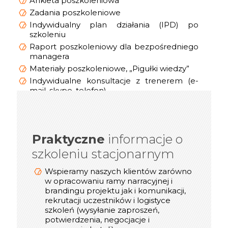
Ankieta poszkoleniowa
Zadania poszkoleniowe
Indywidualny plan działania (IPD) po
szkoleniu
Raport poszkoleniowy dla bezpośredniego
managera
Materiały poszkoleniowe, „Pigułki wiedzy”
Indywidualne konsultacje z trenerem (e-
mail, skype, telefon)
Praktyczne
informacje o
informacje o
Praktyczne
szkoleniu stacjonarnym
szkoleniu online/webinarze
Dostosowujemy technologię transmisji
Wspieramy naszych klientów zarówno
video (Zoom, Microsoft Teams, Cisco
w opracowaniu ramy narracyjnej i
Webex, Google Meet) do możliwości
brandingu projektu jak i komunikacji,
rekrutacji uczestników i logistyce
naszych Klientów
szkoleń (wysyłanie zaproszeń,
Podczas spotkań online korzystamy z
potwierdzenia, negocjacje i
takich narzędzi jak: Mentimeter, Miro,