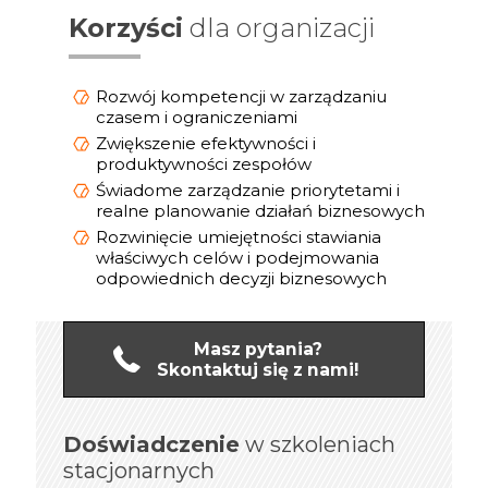
Korzyści
dla organizacji
Rozwój kompetencji w zarządzaniu
czasem i ograniczeniami
Zwiększenie efektywności i
produktywności zespołów
Świadome zarządzanie priorytetami i
realne planowanie działań biznesowych
Rozwinięcie umiejętności stawiania
właściwych celów i podejmowania
odpowiednich decyzji biznesowych
Masz pytania?
Skontaktuj się z nami!
Doświadczenie
online
w szkoleniach
Doświadczenie
stacjonarnych
1 200 Szkoleń
Zrealizowaliśmy ponad