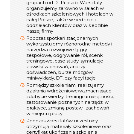
grupach od 12-14 osób. Warsztaty
szkoleń online - pierwsze działania
organizujemy zarówno w salach w
rozpoczęliśmy w 2019 roku
ośrodkach szkoleniowych i hotelach w
Podczas szkoleń online uczestnicy
całej Polsce, także w siedzibie i
otrzymują materiały w wersji pdf, oraz
oddziałach klientów oraz w siedzibie
certyfikat online
naszej firmy
W trakcie realizacji spotkania online
Podczas spotkań stacjonarnych
do dyspozycji uczestników jest
wykorzystujemy różnorodne metody i
konsultant, który dba o jakość
narzędzia rozwojowe tj. gry
szkolenia
zespołowe, odgrywanie ról, scenki
Optymalna liczba Uczestników w
treningowe, case study, symulacje
interaktywnym szkoleniu online to 12
zjawisk/ zachowań, analizy
osób, w webinarze do 300
doświadczeń, burze mózgów,
miniwykłady, DT, czy facylitacje
Pomiędzy szkoleniami realizujemy
informacje
Praktyczne
działania wdrożeniowe/wzmacniające
o szkoleniu stacjonarnym
zdobycie wiedzy, treningi umiejętności,
zastosowanie poznanych narzędzi w
praktyce, zmianę postaw i zachowań
w miejscu pracy
Podczas warsztatów uczestnicy
otrzymują materiały szkoleniowe oraz
certyfikat ukończenia szkolenia