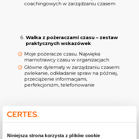
coachingowych w zarządzaniu czasem
Walka z pożeraczami czasu – zestaw
praktycznych wskazówek
Moje pożeracze czasu. Najwięksi
marnotrawcy czasu w organizacjach
Główne dylematy w zarządzaniu czasem:
zwlekanie, odkładanie spraw na później,
przeciążenie informacjami,
perfekcjonizm, telefonowanie
Chcesz wiedzieć więcej?
Zostaw numer telefonu,
Niniejsza strona korzysta z plików cookie
a skontaktujemy się z Tobą!