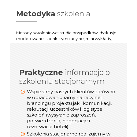
Metodyka
szkolenia
Metody szkoleniowe: studia przypadków, dyskusje
moderowane, scenki symulacyjne, mini wykłady,
prezentacje, praca indywidualna, prezentacje.
Praktyczne
informacje o
informacje o
Praktyczne
szkoleniu stacjonarnym
szkoleniu online/webinarze
Dostosowujemy technologię transmisji
Wspieramy naszych klientów zarówno
video (Zoom, Microsoft Teams, Cisco
w opracowaniu ramy narracyjnej i
Webex, Google Meet) do możliwości
brandingu projektu jak i komunikacji,
rekrutacji uczestników i logistyce
naszych Klientów
szkoleń (wysyłanie zaproszeń,
Podczas spotkań online korzystamy z
potwierdzenia, negocjacje i
takich narzędzi jak: Mentimeter, Miro,
rezerwacje hoteli)
Mural, Padlet, Jambord
Szkolenia stacjonarne realizujemy w
Mamy duże doświadczenie w realizacji