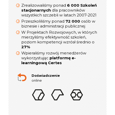
dla kadry
online/Webinarów
Zrealizowaliśmy ponad
6 000 Szkoleń
Menedżerskiej w latach 2019-2021
stacjonarnych
dla pracowników
prezesów,
wszystkich szczebli w latach 2007-2021
800
Przeszkoliliśmy ponad
dyrektorów, menedżerów i
Przeszkoliliśmy ponad
72 000
osób w
kierowników
biznesie i administracji publicznej
W Projektach Rozwojowych, w których
W Projektach Rozwojowych, w których
mierzyliśmy efektywność szkoleń,
mierzyliśmy efektywność szkoleń,
poziom kompetencji wzrósł średnio o
poziom kompetencji wzrósł średnio o
27%
27%
Wpieraliśmy rozwój menedżerów
Wpieraliśmy rozwój menedżerów
platformę e-
wykorzystując
wykorzystując
platformę e-
learningową Certes
learningową Certes
W lata 2019-2021 realizowaliśmy ponad
indywidualnych sesji rozwojowych
300
Doświadczenie
online dla Menedżerów i Dyrektorów
online
Doświadczenie
w szkoleniach stacjonarnych