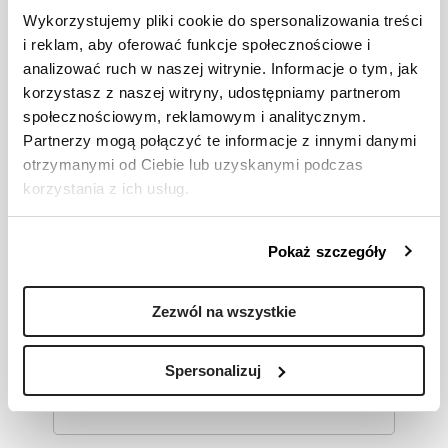
Wykorzystujemy pliki cookie do spersonalizowania treści
i reklam, aby oferować funkcje społecznościowe i
Pole oznaczone symbolem * jest polem
analizować ruch w naszej witrynie. Informacje o tym, jak
obowiązkowym
korzystasz z naszej witryny, udostępniamy partnerom
*
Temat rozmowy
społecznościowym, reklamowym i analitycznym.
Partnerzy mogą połączyć te informacje z innymi danymi
otrzymanymi od Ciebie lub uzyskanymi podczas
korzystania z ich usług.
*
Wiadomość
Pokaż szczegóły
Zezwól na wszystkie
Spersonalizuj