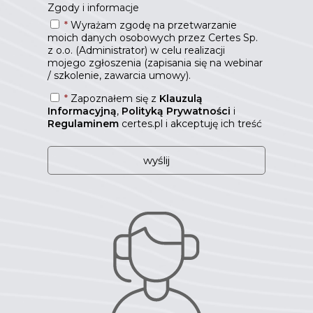
Zgody i informacje
*
Wyrażam zgodę na przetwarzanie
moich danych osobowych przez Certes Sp.
z o.o. (Administrator) w celu realizacji
mojego zgłoszenia (zapisania się na webinar
/ szkolenie, zawarcia umowy).
*
Zapoznałem się z
Klauzulą
Informacyjną
,
Polityką Prywatności
i
Regulaminem
certes.pl i akceptuję ich treść
W
e
b
s
i
t
e