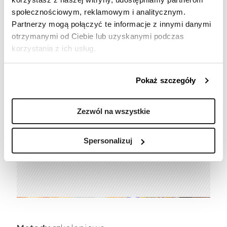
online do dyspozycji
społecznościowym, reklamowym i analitycznym.
uczestników jest konsultant,
Partnerzy mogą połączyć te informacje z innymi danymi
który dba o jakość szkolenia
otrzymanymi od Ciebie lub uzyskanymi podczas
Pigułki wiedzy i inne materiały
korzystania z ich usług.
dodatkowe
Zadania poszkoleniowe
Pokaż szczegóły
E-mentoring z trenerem do 60
dni
po zakończeniu szkolenia
Zezwól na wszystkie
Podczas szkoleń online
uczestnicy otrzymują materiały
Spersonalizuj
w wersji pdf oraz certyfikat
online