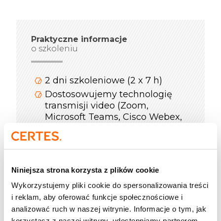
Praktyczne informacje
o szkoleniu
2 dni szkoleniowe (2 x 7 h)
Dostosowujemy technologię
transmisji video (Zoom,
Microsoft Teams, Cisco Webex,
Google Meet)
Podczas spotkań online
korzystamy z takich narzędzi
jak: Mentimeter, Miro, Mural,
Niniejsza strona korzysta z plików cookie
Padlet, Jambord
Wykorzystujemy pliki cookie do spersonalizowania treści
Instrukcja logowania i pomoc
i reklam, aby oferować funkcje społecznościowe i
naszego helpdesku
analizować ruch w naszej witrynie. Informacje o tym, jak
W trakcie realizacji spotkania
korzystasz z naszej witryny, udostępniamy partnerom