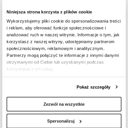
2 dni szkoleniowe (2 x 7 h)
Dostosowujemy technologię
Niniejsza strona korzysta z plików cookie
transmisji video (Zoom,
Wykorzystujemy pliki cookie do spersonalizowania treści
Microsoft Teams, Cisco Webex,
i reklam, aby oferować funkcje społecznościowe i
Google Meet)
analizować ruch w naszej witrynie. Informacje o tym, jak
Podczas spotkań online
korzystasz z naszej witryny, udostępniamy partnerom
korzystamy z takich narzędzi
społecznościowym, reklamowym i analitycznym.
jak: Mentimeter, Miro, Mural,
Partnerzy mogą połączyć te informacje z innymi danymi
Padlet, Jambord
otrzymanymi od Ciebie lub uzyskanymi podczas
Instrukcja logowania i pomoc
korzystania z ich usług.
naszego helpdesku
W trakcie realizacji spotkania
online do dyspozycji
Pokaż szczegóły
uczestników jest konsultant,
który dba o jakość szkolenia
Zezwól na wszystkie
Pigułki wiedzy i inne materiały
dodatkowe
Spersonalizuj
Zadania poszkoleniowe