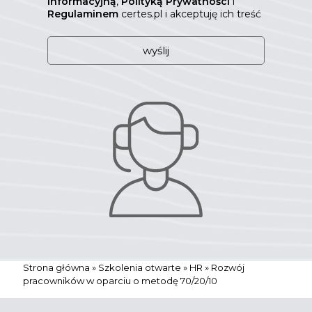
Informacyjną
,
Polityką Prywatności
i
Regulaminem
certes.pl i akceptuję ich treść
W
e
b
s
i
t
e
Strona główna
»
Szkolenia otwarte
»
HR
»
Rozwój
pracowników w oparciu o metodę 70/20/10