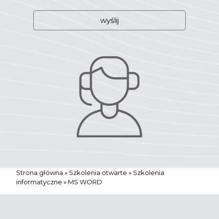
W
e
b
s
i
t
e
Strona główna
»
Szkolenia otwarte
»
Szkolenia
informatyczne
»
MS WORD