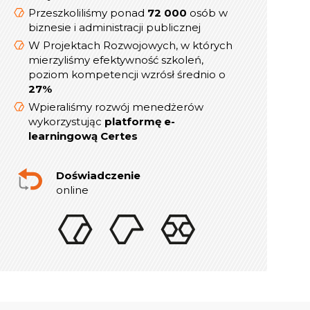
dyrektorów, menedżerów i
Przeszkoliliśmy ponad
72 000
osób w
kierowników
biznesie i administracji publicznej
W Projektach Rozwojowych, w których
W Projektach Rozwojowych, w których
mierzyliśmy efektywność szkoleń,
mierzyliśmy efektywność szkoleń,
poziom kompetencji wzrósł średnio o
poziom kompetencji wzrósł średnio o
27%
27%
Wpieraliśmy rozwój menedżerów
Wpieraliśmy rozwój menedżerów
platformę e-
wykorzystując
wykorzystując
platformę e-
learningową Certes
learningową Certes
W lata 2019-2021 realizowaliśmy ponad
indywidualnych sesji rozwojowych
300
Doświadczenie
online dla Menedżerów i Dyrektorów
online
Doświadczenie
w szkoleniach stacjonarnych