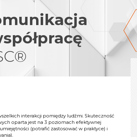
omunikacja
współpracę
ISC®
szelkich interakcji pomiędzy ludźmi. Skuteczność
wych oparta jest na 3 poziomach efektywnej
umiejętności (potrafić zastosować w praktyce) i
ania).