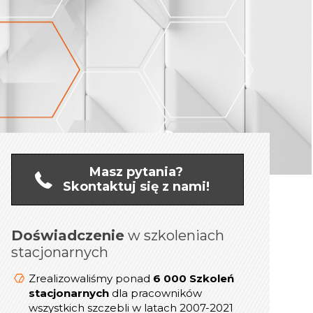
Masz pytania?
Skontaktuj się z nami!
Doświadczenie
online
w szkoleniach
Doświadczenie
stacjonarnych
1 200 Szkoleń
Zrealizowaliśmy ponad
dla kadry
online/Webinarów
Zrealizowaliśmy ponad
6 000 Szkoleń
Menedżerskiej w latach 2019-2021
stacjonarnych
dla pracowników
wszystkich szczebli w latach 2007-2021
prezesów,
800
Przeszkoliliśmy ponad