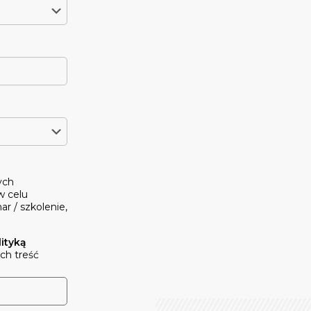
ych
w celu
ar / szkolenie,
lityką
ich treść