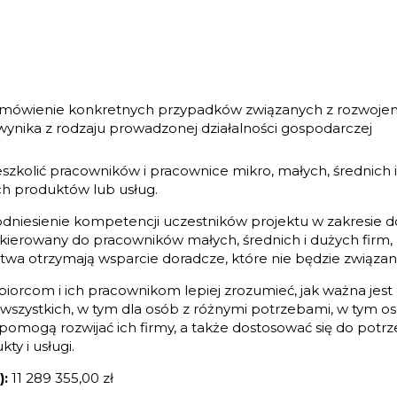
 omówienie konkretnych przypadków związanych z rozwoje
wynika z rodzaju prowadzonej działalności gospodarczej
zkolić pracowników i pracownice mikro, małych, średnich 
h produktów lub usług.
dniesienie kompetencji uczestników projektu w zakresie 
skierowany do pracowników małych, średnich i dużych firm, 
twa otrzymają wsparcie doradcze, które nie będzie związan
iorcom i ich pracownikom lepiej zrozumieć, jak ważna jest
a wszystkich, w tym dla osób z różnymi potrzebami, w tym 
pomogą rozwijać ich firmy, a także dostosować się do potrz
y i usługi.
):
11 289 355,00 zł