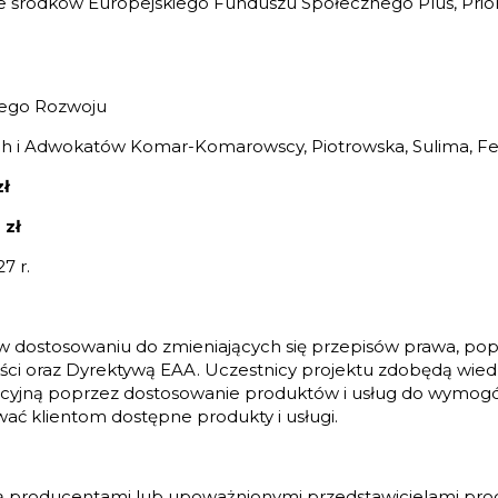
rodków Europejskiego Funduszu Społecznego Plus, Prioryte
ego Rozwoju
h i Adwokatów Komar-Komarowscy, Piotrowska, Sulima, Fel
zł
 zł
7 r.
 w dostosowaniu do zmieniających się przepisów prawa, pop
ci oraz Dyrektywą EAA. Uczestnicy projektu zdobędą wied
ncyjną poprzez dostosowanie produktów i usług do wymog
ać klientom dostępne produkty i usługi.
y są producentami lub upoważnionymi przedstawicielami pr