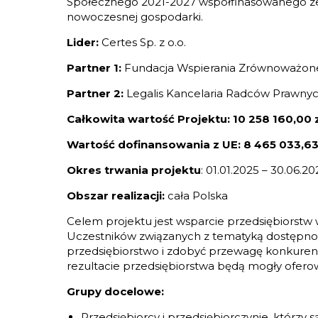
Społecznego 2021-2027 współfinasowanego ze ś
nowoczesnej gospodarki.
Lider:
Certes Sp. z o.o.
Partner 1:
Fundacja Wspierania Zrównoważon
Partner 2:
Legalis Kancelaria Radców Prawnyc
Całkowita wartość Projektu: 10 258 160,00 
Wartość dofinansowania z UE: 8 465 033,63
Okres trwania projektu
: 01.01.2025 – 30.06.202
Obszar realizacji:
cała Polska
Celem projektu jest wsparcie przedsiębiorstw
Uczestników związanych z tematyką dostępnoś
przedsiębiorstwo i zdobyć przewagę konkure
rezultacie przedsiębiorstwa będą mogły oferow
Grupy docelowe:
Przedsiębiorcy i przedsiębiorczynie, którz