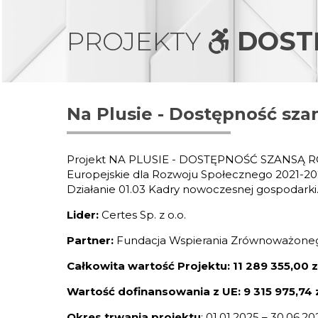
PROJEKTY
DOST
Na Plusie - Dostępność szan
Projekt NA PLUSIE - DOSTĘPNOŚĆ SZANSĄ RO
Europejskie dla Rozwoju Społecznego 2021-202
Działanie 01.03 Kadry nowoczesnej gospodarki
Lider:
Certes Sp. z o.o.
Partner:
Fundacja Wspierania Zrównoważone
Całkowita wartość Projektu: 11 289 355,00 z
Wartość dofinansowania z UE: 9 315 975,74 
Okres trwania projektu
: 01.01.2025 – 30.06.202