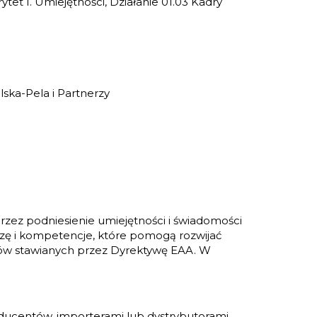
t I. Umiejętności, Działanie 01.03 Kadry
ska-Pela i Partnerzy
rzez podniesienie umiejętności i świadomości
zę i kompetencje, które pomogą rozwijać
ów stawianych przez Dyrektywę EAA. W
oducentów, importerami lub dystrybutorami