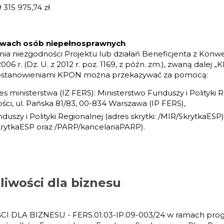
9 315 975,74 zł
rawach osób niepełnosprawnych
nia niezgodności Projektu lub działań Beneficjenta z Ko
r. (Dz. U. z 2012 r. poz. 1169, z późn. zm.), zwaną dalej „
 postanowieniami KPON można przekazywać za pomocą:
res ministerstwa (IZ FERS): Ministerstwo Funduszy i Polityki
ci, ul. Pańska 81/83, 00-834 Warszawa (IP FERS),
uszy i Polityki Regionalnej (adres skrytki: /MIR/SkrytkaES
SkrytkaESP oraz /PARP/kancelariaPARP).
iwości dla biznesu
DLA BIZNESU - FERS.01.03-IP.09-003/24 w ramach progr