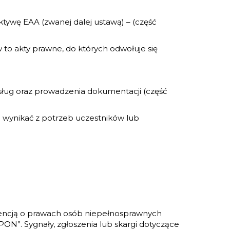
wę EAA (zwanej dalej ustawą) – (część
to akty prawne, do których odwołuje się
ług oraz prowadzenia dokumentacji (część
e wynikać z potrzeb uczestników lub
nwencją o prawach osób niepełnosprawnych
KPON”. Sygnały, zgłoszenia lub skargi dotyczące