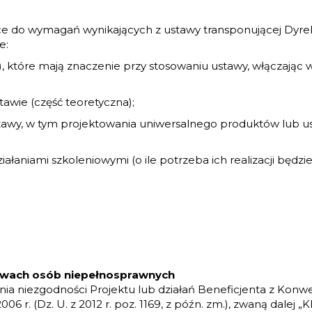
o wymagań wynikających z ustawy transponującej Dyrekty
e:
które mają znaczenie przy stosowaniu ustawy, włączając w 
ie (część teoretyczna);
awy, w tym projektowania uniwersalnego produktów lub us
niami szkoleniowymi (o ile potrzeba ich realizacji będzi
rawach osób niepełnosprawnych
nia niezgodności Projektu lub działań Beneficjenta z Ko
r. (Dz. U. z 2012 r. poz. 1169, z późn. zm.), zwaną dalej „