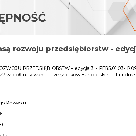
ĘPNOŚĆ
są rozwoju przedsiębiorstw - edycj
ZWOJU PRZEDSIĘBIORSTW – edycja 3 - FERS.01.03-IP.0
7 współfinasowanego ze środków Europejskiego Funduszu S
.
go Rozwoju
ł
zł
7 r.