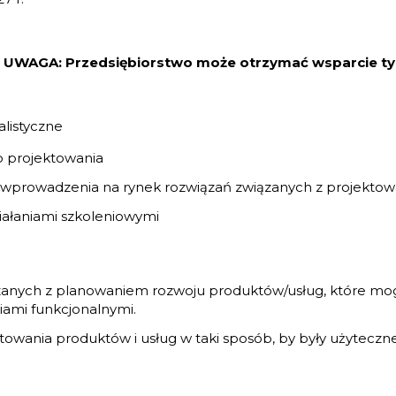
k, UWAGA: Przedsiębiorstwo może otrzymać wsparcie tylk
alistyczne
 projektowania
prowadzenia na rynek rozwiązań związanych z projekto
łaniami szkoleniowymi
nych z planowaniem rozwoju produktów/usług, które mog
iami funkcjonalnymi.
towania produktów i usług w taki sposób, by były użyteczn