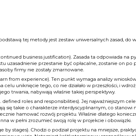
odstawą tej metody jest zestaw uniwersalnych zasad, do wyk
ontinued business justification). Zasada ta odpowiada na py
ektu uzasadnienie przestanie być opłacalne, zostanie on p
zasoby firmy nie zostały zmarnowane.
 learn from experience). Ten punkt wymaga analizy wnioskó
elu uniknięcie tego, co nie działało w przeszłości, i wdroże
 jego trwania, nabywają właśnie takiej perspektywy.
g. defined roles and responsibilities). Jej najważniejszym 
ą się takie o charakterze interdyscyplinarnym, co stanowi 
ecznie hamować rozwój projektu. Właśnie dlatego konieczne
a w pełni zrozumieć swoją rolę w projekcie i obowiązki.
by stages). Chodzi o podział projektu na mniejsze, prakty