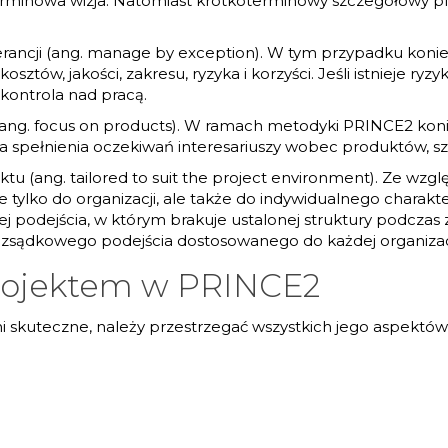
terminowa wizja. Natomiast krótkoterminowy szczegółowy pl
erancji (ang. manage by exception). W tym przypadku koniec
ztów, jakości, zakresu, ryzyka i korzyści. Jeśli istnieje ryz
kontrola nad pracą.
ang. focus on products). W ramach metodyki PRINCE2 konie
pełnienia oczekiwań interesariuszy wobec produktów, szcze
u (ang. tailored to suit the project environment). Ze wzg
e tylko do organizacji, ale także do indywidualnego charak
iej podejścia, w którym brakuje ustalonej struktury podczas
sądkowego podejścia dostosowanego do każdej organizacj
projektem w PRINCE2
skuteczne, należy przestrzegać wszystkich jego aspektów – 