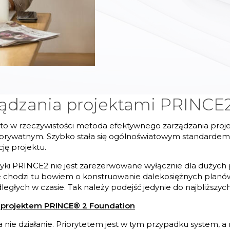
ządzania projektami PRINCE
 to w rzeczywistości metoda efektywnego zarządzania proje
ak i prywatnym. Szybko stała się ogólnoświatowym standard
cję projektu.
i PRINCE2 nie jest zarezerwowane wyłącznie dla dużych pro
ie chodzi tu bowiem o konstruowanie dalekosiężnych planów
egłych w czasie. Tak należy podejść jedynie do najbliższyc
 projektem PRINCE® 2 Foundation
 nie działanie. Priorytetem jest w tym przypadku system, a