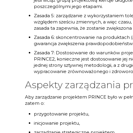
jeśli wciąż grupą projektową kieruje długo
poszczególnymi jego etapami.
Zasada 5: zarządzanie z wykorzystaniem tol
względem sześciu zmiennych, a więc czasu, kos
zasada ta zapewnia, że zostanie zwiększona 
Zasada 6: skoncentrowanie na produktach (
gwarancja zwiększenia prawdopodobieństwa s
Zasada 7: Dostosowanie do warunków projekt
PRINCE2, konieczne jest dostosowanie jej ni
jednej strony sztywnej metodologii, a z drug
wypracowanie zrównoważonego i zdroworoz
Aspekty zarządzania 
Aby zarządzanie projektem PRINCE było w pełni 
zatem o:
przygotowanie projektu,
inicjowanie projektu,
zarządzanie strategiczne projektem,