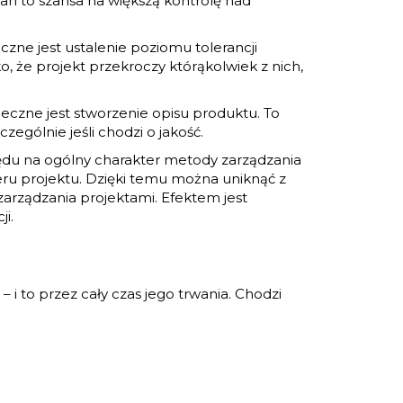
an to szansa na większą kontrolę nad
zne jest ustalenie poziomu tolerancji
yko, że projekt przekroczy którąkolwiek z nich,
czne jest stworzenie opisu produktu. To
gólnie jeśli chodzi o jakość.
lędu na ogólny charakter metody zarządzania
teru projektu. Dzięki temu można uniknąć z
 zarządzania projektami. Efektem jest
i.
i to przez cały czas jego trwania. Chodzi