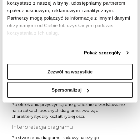
korzystasz z naszej witryny, udostępniamy partnerom
Burza mózgów – wspólne zebranie
społecznościowym, reklamowym i analitycznym.
wszystkich możliwych przyczyn problemu.
Partnerzy mogą połączyć te informacje z innymi danymi
Analiza dostępnych danych – sprawdzenie
otrzymanymi od Ciebie lub uzyskanymi podczas
raportów, statystyk i wcześniejszych
korzystania z ich usług.
przypadków.
Klasyfikacja przyczyn – przypisanie ich do
odpowiednich kategorii.
Pokaż szczegóły
Dodanie podprzyczyn – każda główna
przyczyna może mieć kilka podprzyczyn, np.
„błędy ludzkie” → „niewystarczające
Zezwól na wszystkie
szkolenie”.
Przeczytaj na blogu:
Zarządzanie procesami
Spersonalizuj
biznesowymi (BPM) – czym jest?
Po określeniu przyczyn są one graficznie przedstawiane
na strzałkach bocznych diagramu, tworząc
charakterystyczny kształt rybiej ości.
Interpretacja diagramu
Po stworzeniu diagramu Ishikawy należy go