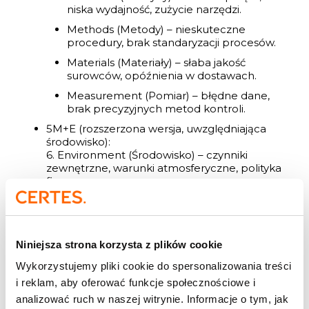
niska wydajność, zużycie narzędzi.
Methods (Metody) – nieskuteczne
procedury, brak standaryzacji procesów.
Materials (Materiały) – słaba jakość
surowców, opóźnienia w dostawach.
Measurement (Pomiar) – błędne dane,
brak precyzyjnych metod kontroli.
5M+E (rozszerzona wersja, uwzględniająca
środowisko):
6. Environment (Środowisko) – czynniki
zewnętrzne, warunki atmosferyczne, polityka
firmy.
4S (dla branży usługowej i administracyjnej):
Surroundings (Otoczenie)
Suppliers (Dostawcy)
Niniejsza strona korzysta z plików cookie
Systems (Systemy i procedury)
Wykorzystujemy pliki cookie do spersonalizowania treści
Skills (Umiejętności pracowników)
i reklam, aby oferować funkcje społecznościowe i
analizować ruch w naszej witrynie. Informacje o tym, jak
Jak określić przyczyny?