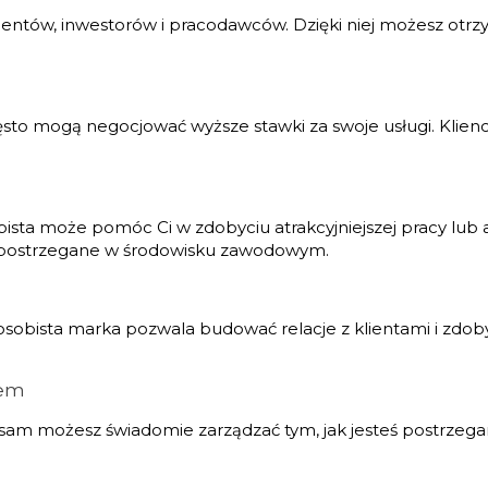
lientów, inwestorów i pracodawców. Dzięki niej możesz otr
sto mogą negocjować wyższe stawki za swoje usługi. Klienci
.
ista może pomóc Ci w zdobyciu atrakcyjniejszej pracy lub 
ze postrzegane w środowisku zawodowym.
lna osobista marka pozwala budować relacje z klientami i zd
iem
 sam możesz świadomie zarządzać tym, jak jesteś postrzega