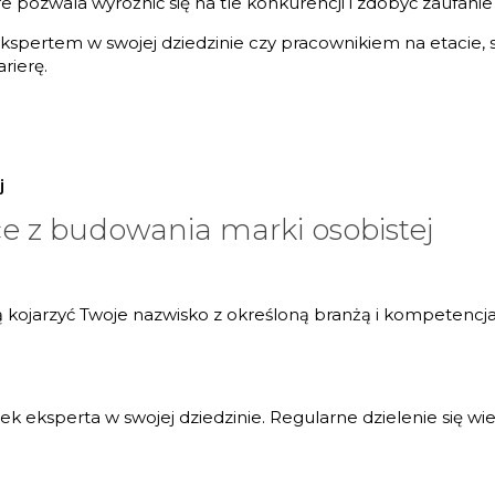
pozwala wyróżnić się na tle konkurencji i zdobyć zaufanie
, ekspertem w swojej dziedzinie czy pracownikiem na etacie
rierę.
j
ce z budowania marki osobistej
ją kojarzyć Twoje nazwisko z określoną branżą i kompetencj
 eksperta w swojej dziedzinie. Regularne dzielenie się wie
.