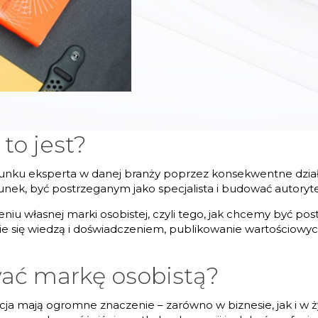
to jest?
runku eksperta w danej branży poprzez konsekwentne dział
nek, być postrzeganym jako specjalista i budować autorytet
niu własnej marki osobistej, czyli tego, jak chcemy być po
ie się wiedzą i doświadczeniem, publikowanie wartościowy
ać markę osobistą?
acja mają ogromne znaczenie – zarówno w biznesie, jak i w