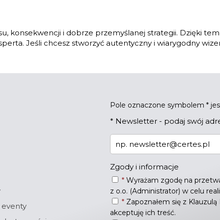
u, konsekwencji i dobrze przemyślanej strategii. Dzięki te
sperta. Jeśli chcesz stworzyć autentyczny i wiarygodny wiz
Pole oznaczone symbolem * j
*
Newsletter - podaj swój adr
Zgody i informacje
*
Wyrażam zgodę na przetwa
y
z o.o. (Administrator) w celu rea
*
Zapoznałem się z
Klauzulą
 eventy
akceptuję ich treść.