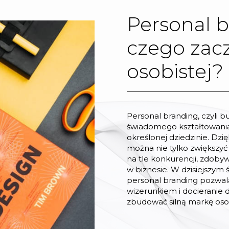
Personal b
czego zac
osobistej?
Personal branding, czyli b
świadomego kształtowania
określonej dziedzinie. Dzię
można nie tylko zwiększyć
na tle konkurencji, zdob
w biznesie. W dzisiejszym ś
personal branding pozwal
wizerunkiem i docieranie 
zbudować silną markę osob