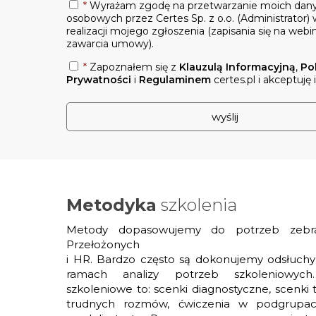
*
Wyrażam zgodę na przetwarzanie moich dan
osobowych przez Certes Sp. z o.o. (Administrator) 
realizacji mojego zgłoszenia (zapisania się na webin
zawarcia umowy).
*
Zapoznałem się z
Klauzulą Informacyjną
,
Po
Prywatności
i
Regulaminem
certes.pl i akceptuję 
Metodyka
szkolenia
Metody dopasowujemy do potrzeb zebra
Przełożonych
i HR. Bardzo często są dokonujemy odsłuc
ramach analizy potrzeb szkoleniowych
szkoleniowe to: scenki diagnostyczne, scenki
trudnych rozmów, ćwiczenia w podgrupac