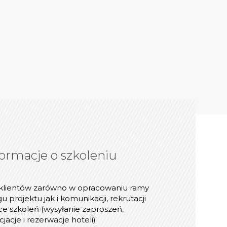
macje o szkoleniu
ormacje o szkoleniu
Praktyczne
online/webinarze
klientów zarówno w opracowaniu ramy
nologię transmisji video (Zoom, Microsoft
gu projektu jak i komunikacji, rekrutacji
bex, Google Meet) do możliwości naszych
yce szkoleń (wysyłanie zaproszeń,
Klientów
jacje i rezerwacje hoteli)
ń online korzystamy z takich narzędzi jak: