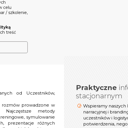
ych
w celu
ar / szkolenie,
lityką
ich treść
Praktyczne
infor
inf
nych od Uczestników,
stacjonarnym
hy rozmów prowadzone w
Wspieramy naszych 
Dostosowujemy tech
. Najczęstsze metody
narracyjnej i brandin
Teams, Cisco We
 treningowe, symulowanie
uczestników i logist
h, prezentacje różnych
potwierdzenia, negoc
Podczas spotka