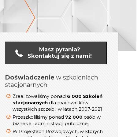
Masz pytania?
Skontaktuj się z nami!
Doświadczenie
online
w szkoleniach
Doświadczenie
stacjonarnych
1 200 Szkoleń
Zrealizowaliśmy ponad
dla kadry
online/Webinarów
Zrealizowaliśmy ponad
6 000 Szkoleń
Menedżerskiej w latach 2019-2021
stacjonarnych
dla pracowników
wszystkich szczebli w latach 2007-2021
prezesów,
800
Przeszkoliliśmy ponad
dyrektorów, menedżerów i
Przeszkoliliśmy ponad
72 000
osób w
kierowników
biznesie i administracji publicznej
W Projektach Rozwojowych, w których
W Projektach Rozwojowych, w których
mierzyliśmy efektywność szkoleń,