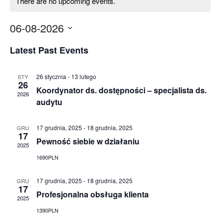
There are no upcoming events.
06-08-2026
Latest Past Events
26 stycznia
-
13 lutego
STY
26
Koordynator ds. dostępności – specjalista ds.
2026
audytu
17 grudnia, 2025
-
18 grudnia, 2025
GRU
17
Pewność siebie w działaniu
2025
1690PLN
17 grudnia, 2025
-
18 grudnia, 2025
GRU
17
Profesjonalna obsługa klienta
2025
1390PLN