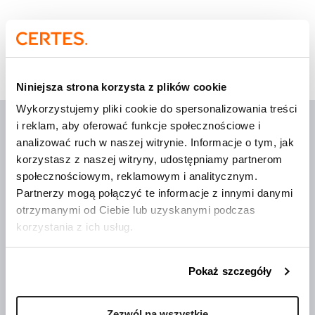
Strona główna
»
Events
Niniejsza strona korzysta z plików cookie
Wykorzystujemy pliki cookie do spersonalizowania treści
i reklam, aby oferować funkcje społecznościowe i
analizować ruch w naszej witrynie. Informacje o tym, jak
korzystasz z naszej witryny, udostępniamy partnerom
społecznościowym, reklamowym i analitycznym.
Wdrożenia, które mają
sens
Partnerzy mogą połączyć te informacje z innymi danymi
otrzymanymi od Ciebie lub uzyskanymi podczas
korzystania z ich usług.
O Certes
Trenerzy
Pokaż szczegóły
Publikacje
Aktualności
Zezwól na wszystkie