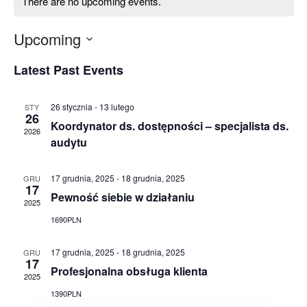
There are no upcoming events.
Upcoming
Latest Past Events
26 stycznia
-
13 lutego
STY
26
Koordynator ds. dostępności – specjalista ds.
2026
audytu
17 grudnia, 2025
-
18 grudnia, 2025
GRU
17
Pewność siebie w działaniu
2025
1690PLN
17 grudnia, 2025
-
18 grudnia, 2025
GRU
17
Profesjonalna obsługa klienta
2025
1390PLN