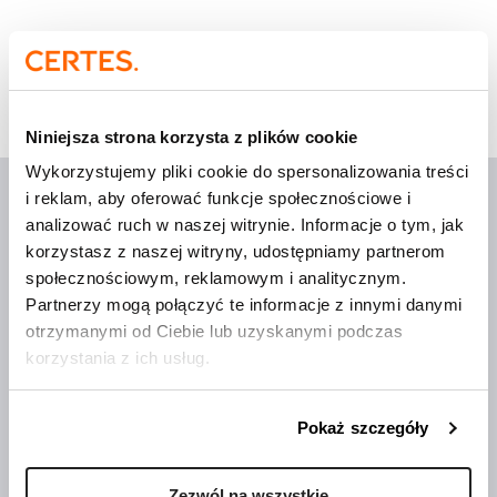
Strona główna
»
Events
Niniejsza strona korzysta z plików cookie
Wykorzystujemy pliki cookie do spersonalizowania treści
i reklam, aby oferować funkcje społecznościowe i
analizować ruch w naszej witrynie. Informacje o tym, jak
korzystasz z naszej witryny, udostępniamy partnerom
społecznościowym, reklamowym i analitycznym.
Wdrożenia, które mają
sens
Partnerzy mogą połączyć te informacje z innymi danymi
otrzymanymi od Ciebie lub uzyskanymi podczas
korzystania z ich usług.
O Certes
Trenerzy
Pokaż szczegóły
Publikacje
Aktualności
Zezwól na wszystkie