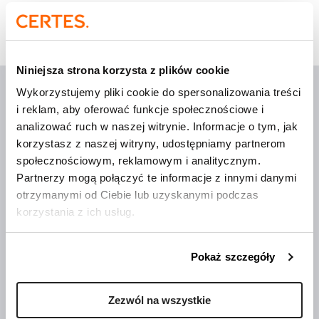
Strona główna
»
Events
Niniejsza strona korzysta z plików cookie
Wykorzystujemy pliki cookie do spersonalizowania treści
i reklam, aby oferować funkcje społecznościowe i
analizować ruch w naszej witrynie. Informacje o tym, jak
korzystasz z naszej witryny, udostępniamy partnerom
Wdrożenia, które mają
sens
społecznościowym, reklamowym i analitycznym.
Partnerzy mogą połączyć te informacje z innymi danymi
otrzymanymi od Ciebie lub uzyskanymi podczas
O Certes
korzystania z ich usług.
Trenerzy
Publikacje
Pokaż szczegóły
Aktualności
Szkolenia i webinary
Zezwól na wszystkie