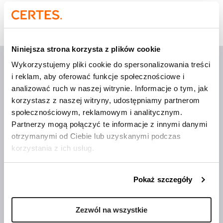
Strona główna
»
Events
Niniejsza strona korzysta z plików cookie
Wykorzystujemy pliki cookie do spersonalizowania treści
i reklam, aby oferować funkcje społecznościowe i
analizować ruch w naszej witrynie. Informacje o tym, jak
korzystasz z naszej witryny, udostępniamy partnerom
Wdrożenia, które mają
sens
społecznościowym, reklamowym i analitycznym.
Partnerzy mogą połączyć te informacje z innymi danymi
otrzymanymi od Ciebie lub uzyskanymi podczas
O Certes
korzystania z ich usług.
Trenerzy
Publikacje
Pokaż szczegóły
Aktualności
Szkolenia i webinary
Zezwól na wszystkie