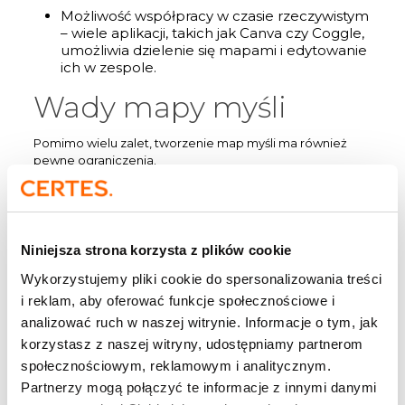
Możliwość współpracy w czasie rzeczywistym
– wiele aplikacji, takich jak Canva czy Coggle,
umożliwia dzielenie się mapami i edytowanie
ich w zespole.
Wady mapy myśli
Pomimo wielu zalet, tworzenie map myśli ma również
pewne ograniczenia.
Może być czasochłonne – jeśli tworzysz
skomplikowaną mapę myśli za pomocą
ręcznych rysunków, proces ten może zająć
więcej czasu.
Niniejsza strona korzysta z plików cookie
Nie zawsze sprawdza się w przypadku
Wykorzystujemy pliki cookie do spersonalizowania treści
szczegółowych danych – w przypadku
i reklam, aby oferować funkcje społecznościowe i
bardzo precyzyjnych informacji lepiej
sprawdzają się tradycyjne notatki lub wykresy.
analizować ruch w naszej witrynie. Informacje o tym, jak
korzystasz z naszej witryny, udostępniamy partnerom
Zbyt duża ilość informacji może prowadzić do
chaosu – mapa, która zawiera zbyt wiele
społecznościowym, reklamowym i analitycznym.
gałęzi i detali, może stracić przejrzystość.
Partnerzy mogą połączyć te informacje z innymi danymi