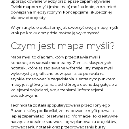
uporządkowanie wiedzy oraz lepsze zapamiętywanie.
Dzięki mapom myśli (mind map) można lepiej zrozumieć
powiązania między różnymi koncepcjami i skuteczniej
planować projekty.
W tym artykule pokażemy, jak stworzyć swoją mapę myśli
krok po kroku oraz gdzie można ją wykorzystać.
Czym jest mapa myśli?
Mapa myśli to diagram, który przedstawia myśli i
koncepcje w sposób nielinearny. Zamiast klasycznych
notatek, które są zapisywane w formie listy, mapa myśli
wykorzystuje graficzne powiązania, co pozwala na
szybkie zmapowanie zagadnienia. Centralnym punktem
mapy jest główny temat, od którego odchodzą gałęzie z
kolejnymi pojęciami, skojarzeniami i informacjami
dodatkowymi.
Technika ta została spopularyzowana przez Tony’ego
Buzana, który podkreślał, że mapowanie myśli pozwala
lepiej zapamiętać i przetwarzać informacje. To kreatywne
narzędzie idealnie sprawdza się w planowaniu projektów,
prowadzeniu notatek oraz przeprowadzaniu burzy