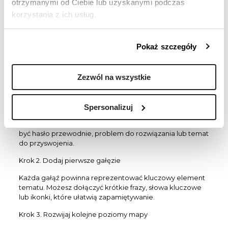
otrzymanymi od Ciebie lub uzyskanymi podczas
Jak stworzyć mapę
korzystania z ich usług.
myśli? Dowiedz się
krok po kroku
Pokaż szczegóły
Tworzenie map myśli nie jest skomplikowane, ale warto
Zezwól na wszystkie
znać kilka zasad, które pomogą w szybkim i skutecznym
mapowaniu myśli.
Krok 1. Wybierz główny temat
Spersonalizuj
Najpierw ustal, jaki będzie centralny temat mapy. Może to
być hasło przewodnie, problem do rozwiązania lub temat
do przyswojenia.
Krok 2. Dodaj pierwsze gałęzie
Każda gałąź powinna reprezentować kluczowy element
tematu. Możesz dołączyć krótkie frazy, słowa kluczowe
lub ikonki, które ułatwią zapamiętywanie.
Krok 3. Rozwijaj kolejne poziomy mapy