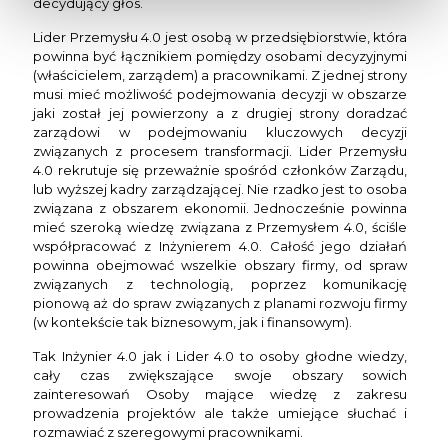
decydujący głos.
Lider Przemysłu 4.0 jest osobą w przedsiębiorstwie, która
powinna być łącznikiem pomiędzy osobami decyzyjnymi
(właścicielem, zarządem) a pracownikami. Z jednej strony
musi mieć możliwość podejmowania decyzji w obszarze
jaki został jej powierzony a z drugiej strony doradzać
zarządowi w podejmowaniu kluczowych decyzji
związanych z procesem transformacji. Lider Przemysłu
4.0 rekrutuje się przeważnie spośród członków Zarządu,
lub wyższej kadry zarządzającej. Nie rzadko jest to osoba
związana z obszarem ekonomii. Jednocześnie powinna
mieć szeroką wiedzę związana z Przemysłem 4.0, ściśle
współpracować z Inżynierem 4.0. Całość jego działań
powinna obejmować wszelkie obszary firmy, od spraw
związanych z technologią, poprzez komunikację
pionową aż do spraw związanych z planami rozwoju firmy
(w kontekście tak biznesowym, jak i finansowym).
Tak Inżynier 4.0 jak i Lider 4.0 to osoby głodne wiedzy,
cały czas zwiększające swoje obszary sowich
zainteresowań Osoby mające wiedzę z zakresu
prowadzenia projektów ale także umiejące słuchać i
rozmawiać z szeregowymi pracownikami.