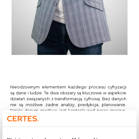
Nieodzownym elementem każdego procesu cyfryzacji
są dane i ludzie. Te dwa obszary są kluczowe w aspekcie
działań związanych z transformacją cyfrową. Bez danych
nie są możliwe żadne analizy, predykcja, planowanie.
Dzięki danym możliwa jest kontrola nad pracą maszyn,
podejmowanie decyzji w systemach sztucznej
inteligencji. Dzięki danym możliwe jest wdrożenie
twardych technologii a przede wszystkim planowanie
działań. Ludzie w tym ekosystemie są równie ważni jak