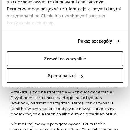
społecznościowym, reklamowym i analitycznym.
pracowników, może zmotywować wycofane jednostki do
aktywnego uczestnictwa w kursie.
Partnerzy mogą połączyć te informacje z innymi danymi
otrzymanymi od Ciebie lub uzyskanymi podczas
Kurs zamknięty od otwartego różni się też ceną.
korzystania z ich usług.
Zamknięty kurs przeważnie wiąże się z wyższymi
kosztami, jest więc bardziej opłacalny w przypadku
jednorazowego szkolenia dużego zespołu pracowników.
Kiedy ma objąć jednego lub dwóch podwładnych, może
Pokaż szczegóły
być nieopłacalny.
Zalety szkoleń
Zezwól na wszystkie
otwartych
Spersonalizuj
Szkolenia otwarte są powszechne, ogólnodostępne i
mogą w nich brać udział pracownicy różnych firm i branż.
Przekazują ogólne informacje w konkretnym temacie.
Przykładem szkolenia otwartego może być kurs
językowy, warsztat o zarządzaniu firmą, rozwiązywaniu
konfliktów czy szkolenie dotyczące nowych przepisów
podatkowych dla średnich albo dużych przedsiębiorstw.
Nie ma tutaj mowy o przygotowywaniu kursu ściśle
związanego z jedną, konkretną firmą. Tematyka jednego