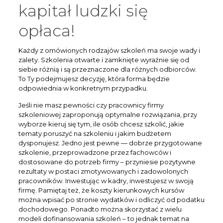
kapitał ludzki się
opłaca!
Każdy z omówionych rodzajów szkoleń ma swoje wady i
zalety. Szkolenia otwarte i zamknięte wyraźnie się od
siebie różnią i są przeznaczone dla różnych odbiorców.
To Ty podejmujesz decyzję, która forma będzie
odpowiednia w konkretnym przypadku.
Jeśli nie masz pewności czy pracownicy firmy
szkoleniowej zaproponują optymalne rozwiązania, przy
wyborze kieruj się tym, ile osób chcesz szkolić, jakie
tematy poruszyć na szkoleniu i jakim budżetem
dysponujesz. Jedno jest pewne — dobrze przygotowane
szkolenie, przeprowadzone przez fachowców i
dostosowane do potrzeb firmy – przyniesie pozytywne
rezultaty w postaci zmotywowanych i zadowolonych
pracowników. Inwestując w kadry, inwestujesz w swoją
firmę. Pamiętaj też, że koszty kierunkowych kursów
można wpisać po stronie wydatków i odliczyć od podatku
dochodowego. Ponadto można skorzystać z wielu
modeli dofinansowania szkoleń – to jednak temat na