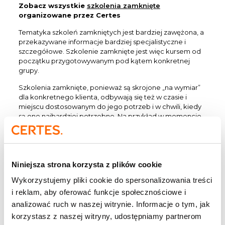
Zobacz wszystkie
szkolenia zamknięte
organizowane przez Certes
Tematyka szkoleń zamkniętych jest bardziej zawężona, a
przekazywane informacje bardziej specjalistyczne i
szczegółowe. Szkolenie zamknięte jest więc kursem od
początku przygotowywanym pod kątem konkretnej
grupy.
Szkolenia zamknięte, ponieważ są skrojone „na wymiar”
dla konkretnego klienta, odbywają się też w czasie i
miejscu dostosowanym do jego potrzeb i w chwili, kiedy
są one najbardziej potrzebne. Na przykład w momencie
kryzysu, pojawienia się problemów albo tuż po dużym
naborze nowych pracowników.
Pewną wadą szkoleń zamkniętych dla niektórych osób
może być przebywanie w gronie kolegów z pracy i kadry
Niniejsza strona korzysta z plików cookie
kierowniczej. To powoduje czasami więcej zahamowań
Wykorzystujemy pliki cookie do spersonalizowania treści
wśród kursantów. Obawiają się oni zadawania
szczegółowych pytań czy indywidualnych wystąpień ze
i reklam, aby oferować funkcje społecznościowe i
względu na potencjalną krytykę. Jednak stworzenie
analizować ruch w naszej witrynie. Informacje o tym, jak
odpowiedniej atmosfery i zwrócenie uwagi na to, że
korzystasz z naszej witryny, udostępniamy partnerom
szkolenie służy zdobywaniu wiedzy, a nie ocenie