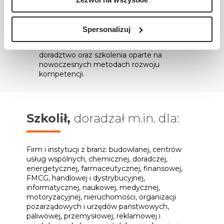
w Afganistanie w ramach projektu
Ministerstwa Spraw Zagranicznych.
Jego działania koncentrują się na
Spersonalizuj
wprowadzaniu trwałych zmian w
organizacjach poprzez strategiczne
doradztwo oraz szkolenia oparte na
nowoczesnych metodach rozwoju
kompetencji.
Szkolił,
doradzał m.in. dla:
Firm i instytucji z branż: budowlanej, centrów
usług wspólnych, chemicznej, doradczej,
energetycznej, farmaceutycznej, finansowej,
FMCG, handlowej i dystrybucyjnej,
informatycznej, naukowej, medycznej,
motoryzacyjnej, nieruchomości, organizacji
pozarządowych i urzędów państwowych,
paliwowej, przemysłowej, reklamowej i