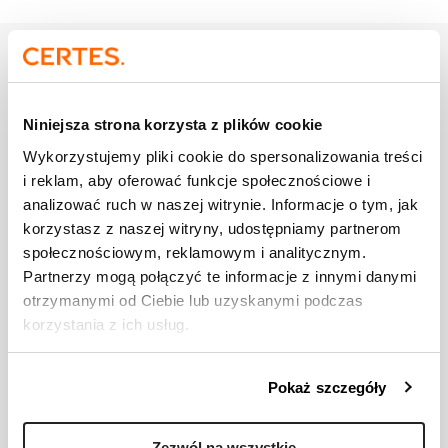
Doświadczenie
i osiągnięcia
Przez kilka lat zarządzał zespołem w
Niniejsza strona korzysta z plików cookie
Stowarzyszeniu Szkoła Liderów, gdzie
Wykorzystujemy pliki cookie do spersonalizowania treści
odpowiadał za rozwój liderów oraz wdrażanie
programów wspierających współpracę i
i reklam, aby oferować funkcje społecznościowe i
rozwój kompetencji przywódczych.
analizować ruch w naszej witrynie. Informacje o tym, jak
Posiada wieloletnie doświadczenie w
korzystasz z naszej witryny, udostępniamy partnerom
projektowaniu i realizacji kompleksowych
społecznościowym, reklamowym i analitycznym.
programów szkoleniowych oraz doradczych
Partnerzy mogą połączyć te informacje z innymi danymi
dla menedżerów i organizacji.
otrzymanymi od Ciebie lub uzyskanymi podczas
Pracował zarówno z sektorem prywatnym,
jak i instytucjami publicznymi, wspierając ich
korzystania z ich usług.
w skutecznym zarządzaniu i budowaniu
silnych zespołów.
Brał udział w realizacji międzynarodowych
Pokaż szczegóły
projektów, m.in. wdrażając innowacyjne
rozwiązania w zakresie motywowania
godnościowego dla administracji publicznej
Zezwól na wszystkie