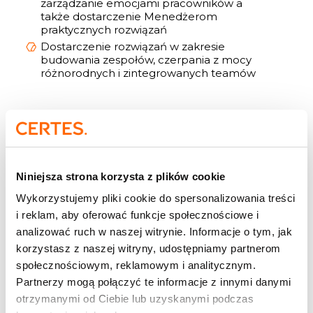
zarządzanie emocjami pracowników a
także dostarczenie Menedżerom
praktycznych rozwiązań
Dostarczenie rozwiązań w zakresie
budowania zespołów, czerpania z mocy
różnorodnych i zintegrowanych teamów
Dla kogo jest ta gra?
Gra dostępna jest w wielu wariantach, tzn. istnieje
Niniejsza strona korzysta z plików cookie
możliwość realizacji standardowej rozgrywki bądź
modyfikacji gry w celu ukazania aspektów
Wykorzystujemy pliki cookie do spersonalizowania treści
istotnych dla Klienta oraz specyfiki grupy
i reklam, aby oferować funkcje społecznościowe i
Uczestników. Po emocjonującej rozgrywce,
Uczestnicy wspólnie z trenerem prowadzącym
analizować ruch w naszej witrynie. Informacje o tym, jak
podzielą się doświadczeniami oraz porozmawiają
korzystasz z naszej witryny, udostępniamy partnerom
o tym, w jaki sposób wiedzę o mechanizmach
społecznościowym, reklamowym i analitycznym.
ludzkiego umysłu wykorzystać w codziennej pracy.
Partnerzy mogą połączyć te informacje z innymi danymi
Gwarantujemy wielokrotne zaskoczenia oraz efekt
WOW! Gra dedykowana jest liderom, specjalistom,
otrzymanymi od Ciebie lub uzyskanymi podczas
decydentom, kadrze menedżerskiej oraz