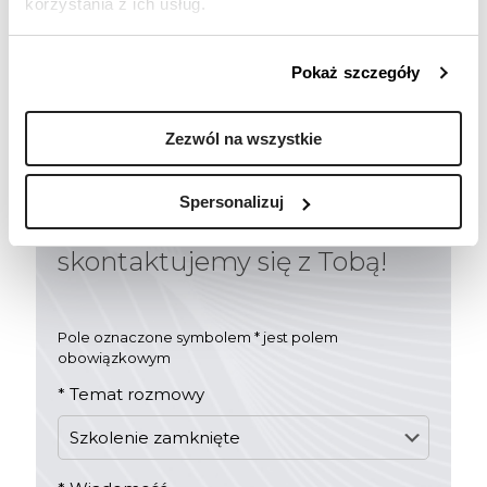
korzystania z ich usług.
członkom zespołów.
By poznać możliwości wersji gry „szytej na miarę”
Pokaż szczegóły
rekomendujemy spotkanie z ekspertem CERTES.
Zezwól na wszystkie
Chcesz wiedzieć więcej?
Spersonalizuj
Zostaw numer telefonu, a
skontaktujemy się z Tobą!
Pole oznaczone symbolem * jest polem
obowiązkowym
*
Temat rozmowy