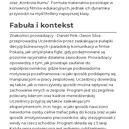
oraz „Kontrola tłumu”. Formuła materiałow pozostaje w
konwencji filmów edukacyjnych, jednak ich dynamika
przywodzi na myśl thrillery najwyższej klasy.
Fabuła i kontekst
Znakomici prowadzący - Daniel Pink i Jason Silva -
przeprowadzą Uczestników przez zaskakujące pułapki
decyzji biznesowych i paradoksy komunikacji w firmie.
Pokażą, jak umysł płata figle, gdy podejmowane są
pozornie racjonalne działania zawodowe. Prowadzący
opowiedzą o tym, jak powstaje zaufanie do
współpracowników, gdzie kieruje podświadoma
motywacja pozafinansowa i w jaki sposób poddajemy się
manipulacjom w pracy zespołowej. Uczestnicy dowiedzą
się także, jak w nieoczywisty sposób można wpływać na
zachowanie innych w zespole. Program jest szczególnie
polecany liderom oraz kadrze menedżerskiej.
Uczestnicy przyjrzą się także zaskakującym
eksperymentom, m.in. tego, w jaki sposób nauczono
niewidome osoby celnie trafiać piłką do kosza oraz w jaki
sposób zmotywowano pracowników, aby zrezygnowali z
windy na rzecz schodów. Program składa się z 5 sesji.
Każda sesja poświęcona jest jednemu oddzielnemu