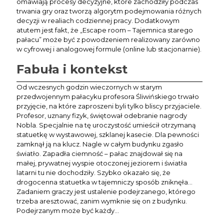
omawiają procesy decyzyjne, które zachodziły podczas
trwania gry oraz tworzą algorytm podejmowania różnych
decyzji w realiach codziennej pracy. Dodatkowym
atutem jest fakt, że „Escape room – Tajemnica starego
pałacu” może być z powodzeniem realizowany zarówno
w cyfrowej i analogowej formule (online lub stacjonarnie).
Fabuła i kontekst
Od wczesnych godzin wieczornych w starym
przedwojennym pałacyku profesora Śliwińskiego trwało
przyjęcie, na które zaproszeni byli tylko bliscy przyjaciele.
Profesor, uznany fizyk, świętował odebranie nagrody
Nobla. Specjalnie na tę uroczystość umieścił otrzymaną
statuetkę w wystawowej, szklanej kasecie. Dla pewności
zamknął ją na klucz. Nagle w całym budynku zgasło
światło. Zapadła ciemność – pałac znajdował się na
małej, prywatnej wyspie otoczonej jeziorem i światła
latarni tu nie dochodziły. Szybko okazało się, że
drogocenna statuetka w tajemniczy sposób zniknęła...
Zadaniem graczy jest ustalenie podejrzanego, którego
trzeba aresztować, zanim wymknie się on z budynku.
Podejrzanym może być każdy...