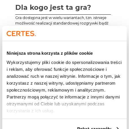
Dla kogo jest ta gra?
Gra dostępna jest w wielu wariantach, tzn. istnieje
możliwość realizacji standardowej rozgrywki bądź
modyfikacji gry w celu ukazania aspektów
istotnych dla Klienta oraz specyfiki grupy
Uczestników. Gra dedykowana jest zespołom,
które chciałyby doświadczyć mocy efektywności
osobistej w wymiarze zespołowym, kluczem do
Niniejsza strona korzysta z plików cookie
sukcesu jest tu bowiem kooperacja i drużynowe
działanie. Podczas rozgrywki Uczestnicy wzmocnią
Wykorzystujemy pliki cookie do spersonalizowania treści
i rozwiną takie kompetencje jak: planowanie i
i reklam, aby oferować funkcje społecznościowe i
zarządzanie czasem na poziomie zespołowym,
analizować ruch w naszej witrynie. Informacje o tym, jak
efektywną komunikację w zespole, umiejętność
korzystasz z naszej witryny, udostępniamy partnerom
podejmowania decyzji pod presją czasu oraz
budowanie zespołu nastawionego na
społecznościowym, reklamowym i analitycznym.
realizację celu.
Partnerzy mogą połączyć te informacje z innymi danymi
otrzymanymi od Ciebie lub uzyskanymi podczas
By poznać możliwości wersji gry „szytej na miarę”
korzystania z ich usług.
rekomendujemy spotkanie z ekspertem CERTES.
Pokaż szczegóły