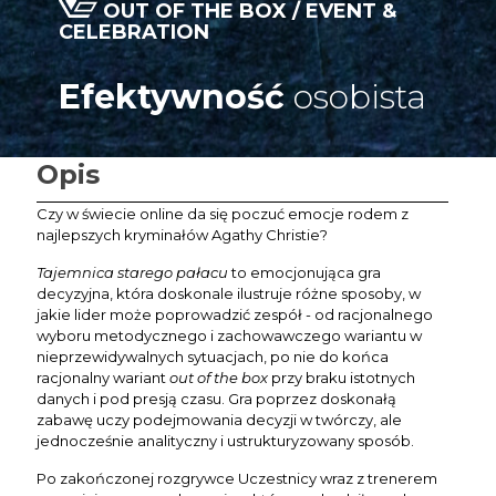
OUT OF THE BOX / EVENT &
CELEBRATION
Efektywność
osobista
Opis
Czy w świecie online da się poczuć emocje rodem z
najlepszych kryminałów Agathy Christie?
Tajemnica starego pałacu
to emocjonująca gra
decyzyjna, która doskonale ilustruje różne sposoby, w
jakie lider może poprowadzić zespół - od racjonalnego
wyboru metodycznego i zachowawczego wariantu w
nieprzewidywalnych sytuacjach, po nie do końca
racjonalny wariant
out of the box
przy braku istotnych
danych i pod presją czasu. Gra poprzez doskonałą
zabawę uczy podejmowania decyzji w twórczy, ale
jednocześnie analityczny i ustrukturyzowany sposób.
Po zakończonej rozgrywce Uczestnicy wraz z trenerem