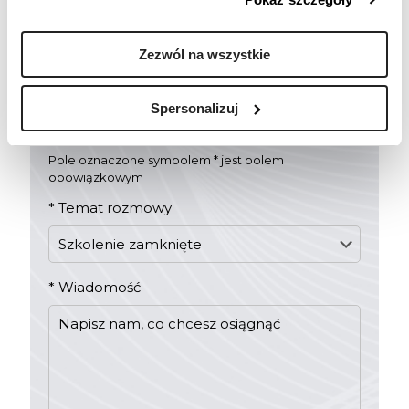
Chcesz wiedzieć więcej?
Zezwól na wszystkie
Zostaw numer telefonu, a
skontaktujemy się z Tobą!
Spersonalizuj
Pole oznaczone symbolem * jest polem
obowiązkowym
*
Temat rozmowy
*
Wiadomość