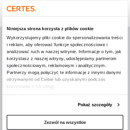
Strona główna
»
Events
Niniejsza strona korzysta z plików cookie
Wykorzystujemy pliki cookie do spersonalizowania treści
i reklam, aby oferować funkcje społecznościowe i
analizować ruch w naszej witrynie. Informacje o tym, jak
korzystasz z naszej witryny, udostępniamy partnerom
Wdrożenia, które mają
sens
społecznościowym, reklamowym i analitycznym.
Partnerzy mogą połączyć te informacje z innymi danymi
otrzymanymi od Ciebie lub uzyskanymi podczas
O Certes
korzystania z ich usług.
Trenerzy
Publikacje
Pokaż szczegóły
Aktualności
Szkolenia i webinary
Zezwól na wszystkie