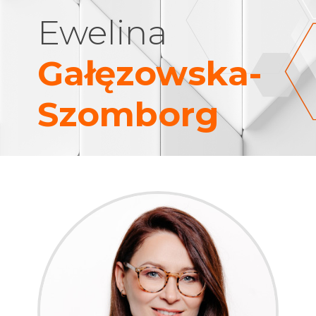
Ewelina
Gałęzowska-
Szomborg