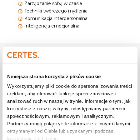
Zarządzanie sobą w czasie
Techniki twórczego myślenia
Komunikacja interpersonalna
Inteligencja emocjonalna
Doświadczenie
i osiągnięcia
W swojej trenerskiej karierze przeprowadziła
Niniejsza strona korzysta z plików cookie
ponad
1260 dni szkoleniowych
na sali
szkoleniowej oraz ponad
1020 godzin
Wykorzystujemy pliki cookie do spersonalizowania treści
szkoleń on-line
typu dystans learning.
i reklam, aby oferować funkcje społecznościowe i
Posiada dziesięcioletnie doświadczenie
analizować ruch w naszej witrynie. Informacje o tym, jak
pracy w biznesie głównie w departamentach
korzystasz z naszej witryny, udostępniamy partnerom
sprzedaży i HR. Pracowała m.in. w trzech
społecznościowym, reklamowym i analitycznym.
międzynarodowych korporacjach z branży
finansowej, produkcyjnej i FMCG.
Partnerzy mogą połączyć te informacje z innymi danymi
Jako akredytowana coach ACC ICF Global –
otrzymanymi od Ciebie lub uzyskanymi podczas
przeprowadziła ponad 700 godzin
korzystania z ich usług.