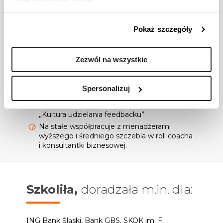
coachingu indywidualnego oraz grupowego.
Certyfikowana przez ICF Mistrzyni
Coachingu, szkoliła się także jako Caoch w
Pokaż szczegóły
Centrum Podejścia Zorientowanego na
Rozwiązania, w Coach Wise oraz w Centrum
CBT.
Zezwól na wszystkie
Konsultantka HR – współtwórczyni
kompetencyjnego systemu ocen
pracowniczych w jednej z największych
Spersonalizuj
polskich instytucji finansowych.
Wdrożyła w firmie z branży IT projekt
„Kultura udzielania feedbacku”.
Na stałe współpracuje z menadżerami
wyższego i średniego szczebla w roli coacha
i konsultantki biznesowej.
Szkoliła,
doradzała m.in. dla:
ING Bank Śląski, Bank GBS, SKOK im. F.