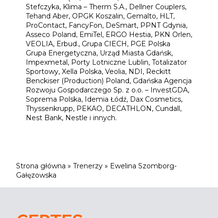
Stefczyka, Klima – Therm S.A., Dellner Couplers,
Tehand Aber, OPGK Koszalin, Gemalto, HLT,
ProContact, FancyFon, DeSmart, PPNT Gdynia,
Asseco Poland, EmiTel, ERGO Hestia, PKN Orlen,
VEOLIA, Erbud., Grupa CIECH, PGE Polska
Grupa Energetyczna, Urząd Miasta Gdańsk,
Impexmetal, Porty Lotniczne Lublin, Totalizator
Sportowy, Xella Polska, Veolia, NDI, Reckitt
Benckiser (Production) Poland, Gdańska Agencja
Rozwoju Gospodarczego Sp. z o.o. – InvestGDA,
Soprema Polska, Idemia Łódź, Dax Cosmetics,
Thyssenkrupp, PEKAO, DECATHLON, Cundall,
Nest Bank, Nestle i innych.
Strona główna
»
Trenerzy
»
Ewelina Szomborg-
Gałęzowska