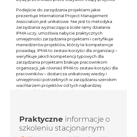
Podejście do zarządzania projektami jakie
prezentuje International Project Management
Association jest unikatowe. Nie jest to metodyka
zarządzania wyznaczająca ścisłe ramy działania.
IPMA uczy, umożliwia nabycie praktycznych
umiejętności zarządzania projektami i certyfikuje
menedżerów projektów, którzy te kompetencje
posiadają. IPMA to zestaw korzyści dla organizacji –
weryfikuje jakich kompetencji typowych dla
zarządzania projektami brakuje pracownikom
organizacji, jak również IPMA to zestaw korzyści dla
pracowników – dostarcza unikatowej wiedzy i
umiejętności potrzebnych w zarządzaniu szerokim
wachlarzem projektów od tych najbardziej
inżynierskich do społecznych.
Praktyczne
informacje o
informacje o
Praktyczne
szkoleniu stacjonarnym
szkoleniu online/webinarze