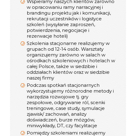
Dostosowujemy technologię transmisji
Wspieramy naszych klientów zarówno
video (Zoom, Microsoft Teams, Cisco
w opracowaniu ramy narracyjnej i
Webex, Google Meet) do możliwości
brandingu projektu jak i komunikacji,
rekrutacji uczestników i logistyce
naszych Klientów
szkoleń (wysyłanie zaproszeń,
Podczas spotkań online korzystamy z
potwierdzenia, negocjacje i
takich narzędzi jak: Mentimeter, Miro,
rezerwacje hoteli)
Mural, Padlet, Jambord
Szkolenia stacjonarne realizujemy w
Mamy duże doświadczenie w realizacji
grupach od 12-14 osób. Warsztaty
szkoleń online - pierwsze działania
organizujemy zarówno w salach w
rozpoczęliśmy w 2019 roku
ośrodkach szkoleniowych i hotelach w
Podczas szkoleń online uczestnicy
całej Polsce, także w siedzibie i
otrzymują materiały w wersji pdf, oraz
oddziałach klientów oraz w siedzibie
certyfikat online
naszej firmy
W trakcie realizacji spotkania online
Podczas spotkań stacjonarnych
do dyspozycji uczestników jest
wykorzystujemy różnorodne metody i
konsultant, który dba o jakość
narzędzia rozwojowe tj. gry
szkolenia
zespołowe, odgrywanie ról, scenki
Optymalna liczba Uczestników w
treningowe, case study, symulacje
interaktywnym szkoleniu online to 12
zjawisk/ zachowań, analizy
osób, w webinarze do 300
doświadczeń, burze mózgów,
miniwykłady, DT, czy facylitacje
Pomiędzy szkoleniami realizujemy
informacje
Praktyczne