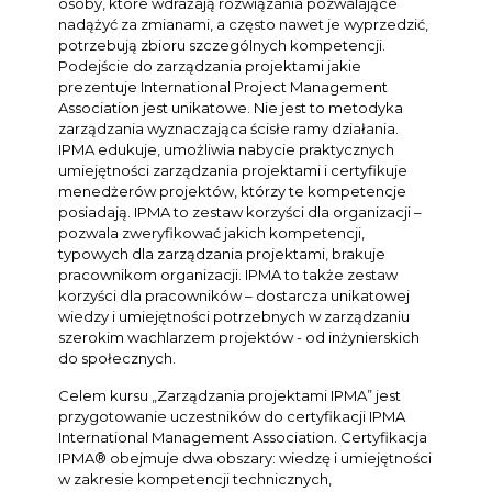
osoby, które wdrażają rozwiązania pozwalające
nadążyć za zmianami, a często nawet je wyprzedzić,
potrzebują zbioru szczególnych kompetencji.
Podejście do zarządzania projektami jakie
prezentuje International Project Management
Association jest unikatowe. Nie jest to metodyka
zarządzania wyznaczająca ścisłe ramy działania.
IPMA edukuje, umożliwia nabycie praktycznych
umiejętności zarządzania projektami i certyfikuje
menedżerów projektów, którzy te kompetencje
posiadają. IPMA to zestaw korzyści dla organizacji –
pozwala zweryfikować jakich kompetencji,
typowych dla zarządzania projektami, brakuje
pracownikom organizacji. IPMA to także zestaw
korzyści dla pracowników – dostarcza unikatowej
wiedzy i umiejętności potrzebnych w zarządzaniu
szerokim wachlarzem projektów - od inżynierskich
do społecznych.
Celem kursu „Zarządzania projektami IPMA” jest
przygotowanie uczestników do certyfikacji IPMA
International Management Association. Certyfikacja
IPMA® obejmuje dwa obszary: wiedzę i umiejętności
w zakresie kompetencji technicznych,