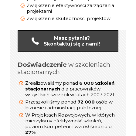
Zwiększenie efektywności zarządzania
projektami
Zwiększenie skuteczności projektów
Masz pytania?
Skontaktuj się z nami!
Doświadczenie
online
w szkoleniach
Doświadczenie
stacjonarnych
1 200 Szkoleń
Zrealizowaliśmy ponad
dla kadry
online/Webinarów
Zrealizowaliśmy ponad
6 000 Szkoleń
Menedżerskiej w latach 2019-2021
stacjonarnych
dla pracowników
prezesów,
wszystkich szczebli w latach 2007-2021
800
Przeszkoliliśmy ponad
dyrektorów, menedżerów i
Przeszkoliliśmy ponad
72 000
osób w
kierowników
biznesie i administracji publicznej
W Projektach Rozwojowych, w których
W Projektach Rozwojowych, w których
mierzyliśmy efektywność szkoleń,
mierzyliśmy efektywność szkoleń,
poziom kompetencji wzrósł średnio o
poziom kompetencji wzrósł średnio o
27%
27%