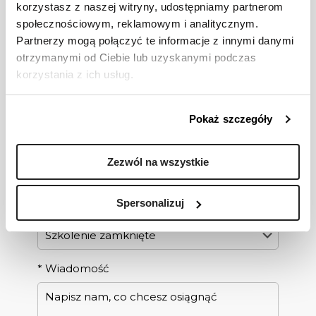
korzystasz z naszej witryny, udostępniamy partnerom
IPMA – 3 h
społecznościowym, reklamowym i analitycznym.
Partnerzy mogą połączyć te informacje z innymi danymi
otrzymanymi od Ciebie lub uzyskanymi podczas
korzystania z ich usług.
Chcesz wiedzieć więcej?
Zostaw numer telefonu,
Pokaż szczegóły
a skontaktujemy się z Tobą!
Zezwól na wszystkie
Pole oznaczone symbolem * jest polem
obowiązkowym
Spersonalizuj
*
Temat rozmowy
*
Wiadomość